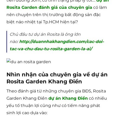
tiền đường 30m, có tình trạng pháp lý tốt…
dự án
Rosita Garden đánh giá của chuyên gia
có làm
nên chuyện trên thị trường bất động sản đặc
biệt náo nhiệt tại Tp.HCM hiện tại?
Chủ đầu tư dự án Rosita là ông lớn
nào:
http://duannhakhangdien.com/cac-doi-
tac-va-chu-dau-tu-rosita-garden-la-ai/
Nhìn nhận của chuyên gia về dự án
Rosita Garden Khang Điền
Theo đánh giá từ những chuyên gia BĐS, Rosita
Garden Khang Điền
dự án Khang Điền
có nhiều
yếu tố thuận lợi cũng như có tiềm năng phát
sinh lợi cao dựa vào: