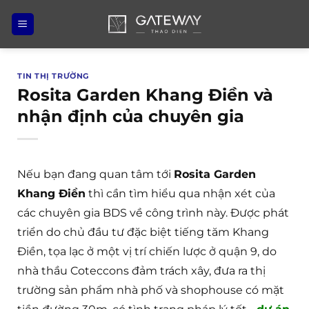
Bỏ
qua
nội
dung
TIN THỊ TRƯỜNG
Rosita Garden Khang Điền và
nhận định của chuyên gia
Nếu bạn đang quan tâm tới
Rosita Garden
Khang Điền
thì cần tìm hiểu qua nhận xét của
các chuyên gia BDS về công trình này. Được phát
triển do chủ đầu tư đặc biệt tiếng tăm Khang
Điền, tọa lạc ở một vị trí chiến lược ở quận 9, do
nhà thầu Coteccons đảm trách xây, đưa ra thị
trường sản phẩm nhà phố và shophouse có mặt