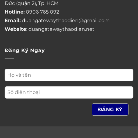
Đức (quận 2), Tp. HCM
Hotline:
0906 765 092
Email:
duangatewaythaodien@gmail.com
Website
: duangatewaythaodien.net
Đăng Ký Ngay