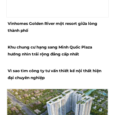
Vinhomes Golden River một resort giữa lòng
thành phố
Khu chung cư hạng sang Minh Quốc Plaza
hướng nhìn trải rộng đẳng cấp nhất
Vì sao tìm công ty tư vấn thiết kế nội thất hiện
đại chuyên nghiệp