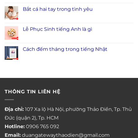
Bắt cá hai tay trong tình yêu
Lễ Phục Sinh tiếng Anh là gì
Cách đếm tháng trong tiếng Nhật
THÔNG TIN LIÊN HỆ
Địa chỉ:
107 Xa lộ Hà Nội, phường Thảo Điền, Tp. Thủ
Đức (quận 2), Tp. HCM
Hotline:
0906 765 092
Email:
duangatewaythaodien@gmail.com