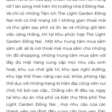
tới 1 làn sóng mới trên thị trường nhà ở Đồng Nai .
Và chỉ có những Tiện ích The Light Garden Đồng
Nai mới có thể mang tới 1 không gian thoải mái
và thư giãn sau phố xá ồn ào và những giờ làm
việc căng thẳng, thì tại Khu phức hợp The Light
Garden Đồng Nai . Một khu trung tâm mua sắm
sầm uất sẽ là nơi thoải mái mua sắm cho những
tín đồ shopping, những trung tâm mua sắm với
đầy đủ mặt hàng cung cấp mọi nhu cầu sinh
hoạt, khu vui chơi giải trí, khu spa nghỉ dưỡng,
khu tập thể thao nâng cao sức khỏe, phòng tập
thể dục với những trang bị hiện đại, công viên vui
chơi, hồ bơi cao cấp… Chẳng cần đi đâu xa, ngay
tại khu dự án nhà phố và biệt thự Nhà phố The
Light Garden Đồng Nai , mọi nhu cầu của các
thành viên gia đình đều cung cấp trọn vẹn. Đặc