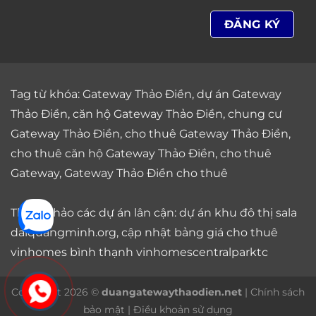
Tag từ khóa:
Gateway Thảo Điền
,
dự án Gateway
Thảo Điền
,
căn hộ Gateway Thảo Điền
,
chung cư
Gateway Thảo Điền
,
cho thuê Gateway Thảo Điền
,
cho thuê căn hộ Gateway Thảo Điền
,
cho thuê
Gateway
,
Gateway Thảo Điền cho thuê
Tham khảo các dự án lân cận: dự án
khu đô thị sala
daiquangminh.org, cập nhật bảng giá
cho thuê
vinhomes bình thạnh
vinhomescentralparktc
Copyright 2026 ©
duangatewaythaodien.net
|
Chính sách
bảo mật
|
Điều khoản sử dụng