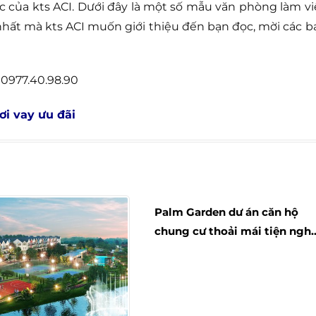
c của kts ACI. Dưới đây là một số mẫu văn phòng làm vi
 nhất mà kts ACI muốn giới thiệu đến bạn đọc, mời các b
 0977.40.98.90
ơi vay ưu đãi
Palm Garden dư án căn hộ
chung cư thoải mái tiện nghi
sống nhộp nhịp