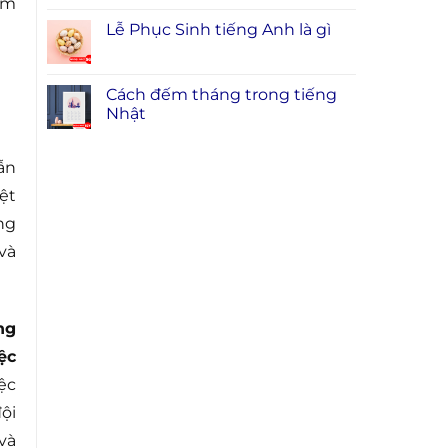
àm
Lễ Phục Sinh tiếng Anh là gì
Cách đếm tháng trong tiếng
Nhật
ẫn
ệt
ng
và
ng
ệc
ệc
ội
và