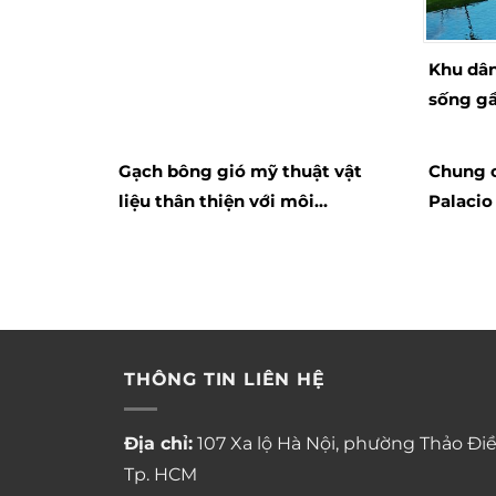
Khu dân
sống gầ
Gạch bông gió mỹ thuật vật
Chung c
liệu thân thiện với môi
Palaci
trường
sống tr
mắt
THÔNG TIN LIÊN HỆ
Địa chỉ:
107 Xa lộ Hà Nội, phường Thảo Điề
Tp. HCM