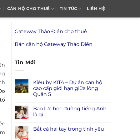
CĂN HỘ CHO THUÊ
TIN TỨC
LIÊN HỆ
Gateway Thảo Điền cho thuê
Bán căn hộ Gateway Thảo Điền
Tin Mới
ăn
ng
Kiều by KITA – Dự án căn hộ
ch
cao cấp giới hạn giữa lòng
Do
Quận 5
tố
Bạo lực học đường tiếng Anh
là gì
ệc
Bắt cá hai tay trong tình yêu
àm