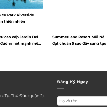
 cư Park Riverside
n thiên nhiên
ư cao cấp Jardin Del
SummerLand Resort Mũi Né
o đường nét mạnh mẽ
đạt chuẩn 5 sao đầy sáng tạo
ẻ trung thiết kế đẹp
Đăng Ký Ngay
n, Tp. Thủ Đức (quận 2),