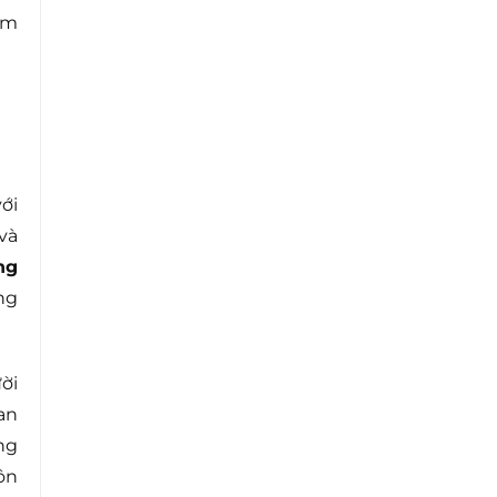
ẫm
ới
và
ng
ng
ời
an
ng
ôn