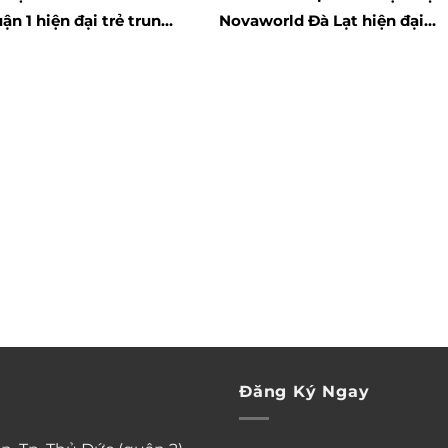
ận 1 hiện đại trẻ trung
Novaworld Đà Lạt hiện đại
ng tâm
đích thực gần trung tâm
Đăng Ký Ngay