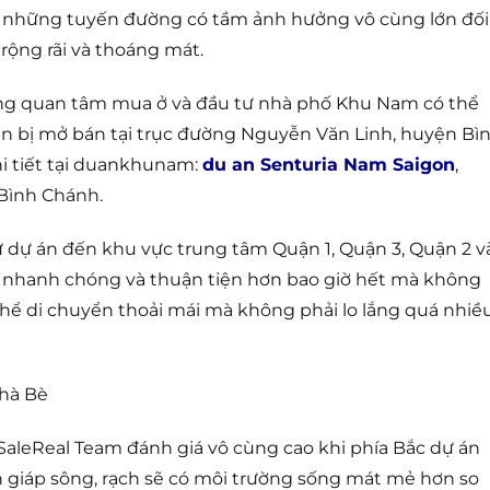
à những tuyến đường có tầm ảnh hưởng vô cùng lớn đối
 rộng rãi và thoáng mát.
ng quan tâm mua ở và đầu tư nhà phố Khu Nam có thể
n bị mở bán tại trục đường Nguyễn Văn Linh, huyện Bì
i tiết tại duankhunam:
du an Senturia Nam Saigon
,
Bình Chánh.
ừ dự án đến khu vực trung tâm Quận 1, Quận 3, Quận 2 v
 nhanh chóng và thuận tiện hơn bao giờ hết mà không
thể di chuyển thoải mái mà không phải lo lắng quá nhiề
Nhà Bè
SaleReal Team đánh giá vô cùng cao khi phía Bắc dự án
n giáp sông, rạch sẽ có môi trường sống mát mẻ hơn so