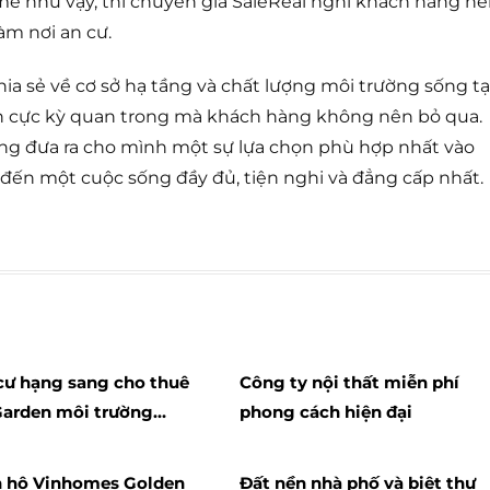
mẻ như vậy, thì chuyên gia SaleReal nghĩ khách hàng n
àm nơi an cư.
chia sẻ về cơ sở hạ tầng và chất lượng môi trường sống tạ
tin cực kỳ quan trong mà khách hàng không nên bỏ qua.
hàng đưa ra cho mình một sự lựa chọn phù hợp nhất vào
 đến một cuộc sống đầy đủ, tiện nghi và đẳng cấp nhất.
ư hạng sang cho thuê
Công ty nội thất miễn phí
Garden môi trường
phong cách hiện đại
ọng giao thông tốt
n hộ Vinhomes Golden
Đất nền nhà phố và biệt thự