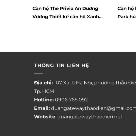
Căn hộ The Privia An Dương
Căn hộ 
Vương Thiết kế căn hộ Xanh
Park hú
Đẳng Cấp
THÔNG TIN LIÊN HỆ
Địa chỉ:
107 Xa lộ Hà Nội, phường Thảo Điề
Tp. HCM
Hotline:
0906 765 092
Email:
duangatewaythaodien@gmail.co
Website
: duangatewaythaodien.net