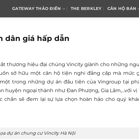
GATEWAY THẢO ĐIỀN
THE BERKLEY
CĂN HỘ BÁN
nh dân giá hấp dẫn
ắt thương hiệu đại chúng Vincity giành cho những ngư
ốn sở hữu một căn hộ tiện nghi đẳng cấp mà mức g
à một trong những dự án đầu tiên của Vingroup tại ph
ận huyện ngoại thành như Đan Phượng, Gia Lâm,…với vị t
ắc chắn sẽ đem lại sự lựa chọn hoàn hảo cho quý khá
ọa dự án chung cư Vincity Hà Nội