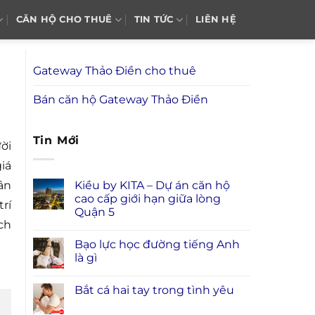
CĂN HỘ CHO THUÊ
TIN TỨC
LIÊN HỆ
Gateway Thảo Điền cho thuê
Bán căn hộ Gateway Thảo Điền
Tin Mới
ời
iá
Kiều by KITA – Dự án căn hộ
ân
cao cấp giới hạn giữa lòng
rí
Quận 5
ch
Bạo lực học đường tiếng Anh
là gì
Bắt cá hai tay trong tình yêu