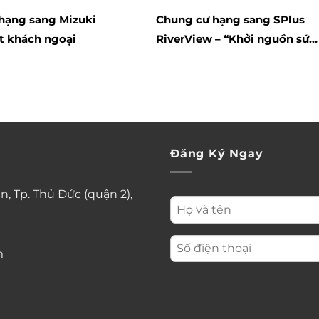
hạng sang Mizuki
Chung cư hạng sang SPlus
t khách ngoại
RiverView – “Khởi nguồn sức
sống, nâng tầm giá trị”
Đăng Ký Ngay
n, Tp. Thủ Đức (quận 2),
m