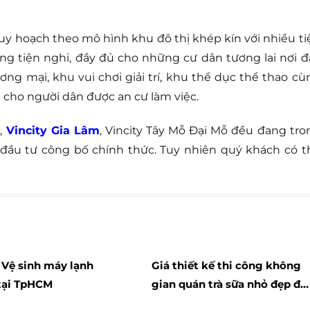
uy hoạch theo mô hình khu đô thị khép kín với nhiều ti
g tiện nghi, đầy đủ cho những cư dân tương lai nơi đ
ng mại, khu vui chơi giải trí, khu thể dục thể thao cù
 cho người dân được an cư làm việc.
,
Vincity Gia Lâm
, Vincity Tây Mỗ Đại Mỗ đều đang tro
 đầu tư công bố chính thức. Tuy nhiên quý khách có t
 Vệ sinh máy lạnh
Giá thiết kế thi công không
tại TpHCM
gian quán trà sữa nhỏ đẹp đa
dạng