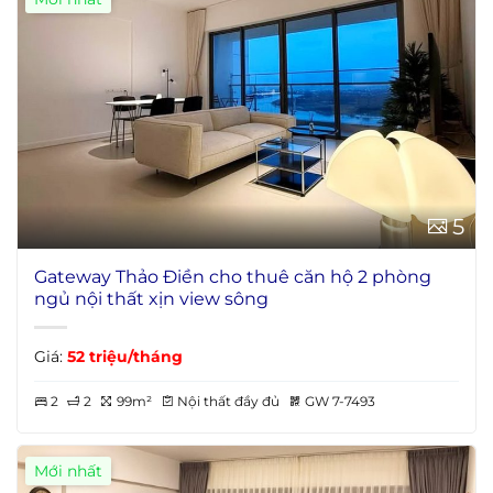
5
Gateway Thảo Điền cho thuê căn hộ 2 phòng
ngủ nội thất xịn view sông
Giá:
52 triệu/tháng
2
2
99m²
Nội thất đầy đủ
GW 7-7493
Mới nhất