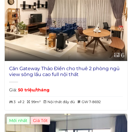
6
Căn Gateway Thảo Điền cho thuê 2 phòng ngủ
view sông lầu cao full nội thất
Giá:
50 triệu/tháng
3
2
99m²
Nội thất đầy đủ
GW 7-8692
Mới nhất
Giá Tốt