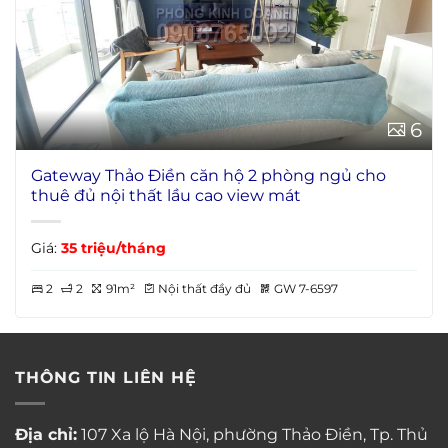
6
Gateway Thảo Điền căn hộ 2 phòng ngủ cho
thuê đủ nội thất lầu cao view mát
Giá:
35 triệu/tháng
2
2
91m²
Nội thất đầy đủ
GW 7-6597
THÔNG TIN LIÊN HỆ
Địa chỉ:
107 Xa lộ Hà Nội, phường Thảo Điền, Tp. Thủ