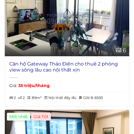
6
Căn hộ Gateway Thảo Điền cho thuê 2 phòng
view sông lầu cao nội thất xịn
Giá:
35 triệu/tháng
2
2
89m²
Nội thất đầy đủ
GW 8-6593
Mới nhất
Giá Tốt