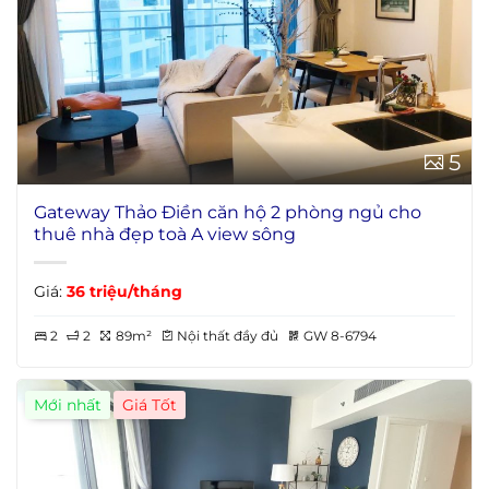
5
Gateway Thảo Điền căn hộ 2 phòng ngủ cho
thuê nhà đẹp toà A view sông
Giá:
36 triệu/tháng
2
2
89m²
Nội thất đầy đủ
GW 8-6794
Mới nhất
Giá Tốt