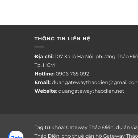
THÔNG TIN LIÊN HỆ
Địa chỉ:
107 Xa lộ Hà Nội, phường Thảo Điề
Tp. HCM
Hotline:
0906 765 092
Email:
duangatewaythaodien@gmail.co
Website
: duangatewaythaodien.net
Tag từ khóa:
Gateway Thảo Điền
,
dự án Ga
Thảo Điền
,
cho thuê căn hộ Gateway Thảo