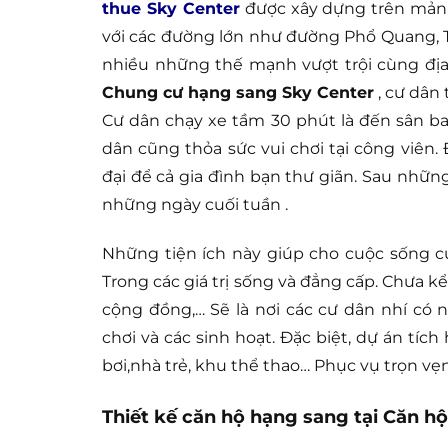
thue Sky Center
được xây dựng trên mảnh 
với các đường lớn như đường Phổ Quang, 
nhiều những thế mạnh vượt trội cùng địa 
Chung cư hạng sang Sky Center
, cư dân 
Cư dân chạy xe tầm 30 phút là đến sân bay 
dân cũng thỏa sức vui chơi tại công viên.
đại để cả gia đình bạn thư giãn. Sau nhữ
những ngày cuối tuần .
Những tiện ích này giúp cho cuộc sống 
Trong các giá trị sống và đẳng cấp. Chưa kể
cộng đồng,… Sẽ là nơi các cư dân nhí có 
chơi và các sinh hoạt. Đặc biệt, dự án tí
bơi,nhà trẻ, khu thể thao… Phục vụ trọn v
Thiết kế căn hộ hạng sang tại Căn hộ