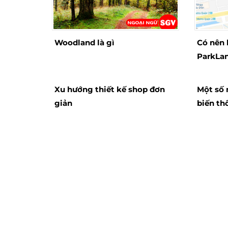
Woodland là gì
Có nên 
ParkLan
tưởng?
Xu hướng thiết kế shop đơn
Một số 
giản
biến th