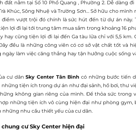
đất nằm tại Số 10 Phổ Quang , Phường 2. Dễ dàng đi l
Trà Khúc, Sông Nhuệ và Trường Sơn… Sở hữu cho mình r
điểm vượt trội đó chính là sức hút đến từ dự án này. 
tiện lợi đi lại tới trung tâm mua sắm trong khoảng 16 phú
hay cũng tiện lợi đi lại đến Ga tàu lửa chỉ với 5,5 km. 
 Đây đều là những công viên có cơ sở vật chất tốt và hi
ng ngày làm việc căng thẳng hay tận hưởng cuộc sống v
của cư dân
Sky Center Tân Bình
có những bước tiến dà
 những tiện ích trong dự án như đại sảnh, hồ bơi, thư vi
những không gian riêng của mình. Để thỏa sức trong v
ch hợp những tiện ích vô cùng hiện đại như phòng gym, 
ẹn những nhu cầu thiết yếu của cư dân.
 chung cư Sky Center hiện đại