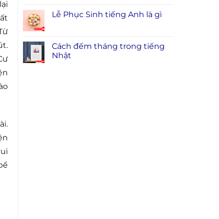
ại
Lễ Phục Sinh tiếng Anh là gì
ất
Từ
t.
Cách đếm tháng trong tiếng
Nhật
Cư
ện
ào
i.
ện
ui
bể