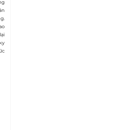
ng
án
g.
ao
ại
ky
ức