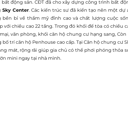
 bất động sản. CĐT đã cho xây dựng công trình bất độ
 Sky Center
. Các kiến trúc sư đã kiến tạo nên một dự 
ng bền bỉ về thẩm mỹ đỉnh cao và chất lượng cuộc sốn
 với chiều cao 22 tầng. Trong đó khối đế tòa có chiều c
mại, văn phòng, khối căn hộ chung cư hạng sang, Còn l
bố trí căn hộ Penhouse cao cấp. Tại Căn hộ chung cư S
áng mát, rộng rãi giúp gia chủ có thể phơi phóng thỏa s
ờn mini ngay tại nhà mình.