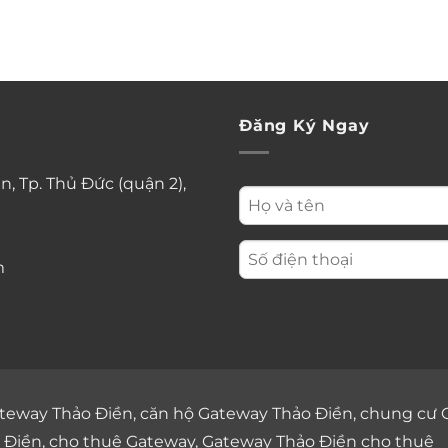
Đăng Ký Ngay
n, Tp. Thủ Đức (quận 2),
m
teway Thảo Điền
,
căn hộ Gateway Thảo Điền
,
chung cư 
 Điền
,
cho thuê Gateway
,
Gateway Thảo Điền cho thuê