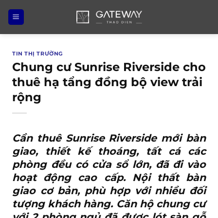
Bỏ
qua
nội
dung
TIN THỊ TRƯỜNG
Chung cư Sunrise Riverside cho
thuê hạ tẩng đồng bộ view trải
rộng
Cần thuê Sunrise Riverside
mới bàn
giao, thiết kế thoáng, tất cá các
phòng đều có cửa sổ lớn, đã đi vào
hoạt động cao cấp. Nội thất bàn
giao cơ bản, phù hợp với nhiều đối
tượng khách hàng. Căn hộ chung cư
với 2 phòng ngủ đã được lót sàn gỗ