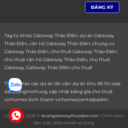
Tag từ khóa:
Gateway Thảo Điền
,
dự án Gateway
Thảo Điền
,
căn hộ Gateway Thảo Điền
,
chung cư
Gateway Thảo Điền
,
cho thuê Gateway Thảo Điền
,
cho thuê căn hộ Gateway Thảo Điền
,
cho thuê
Gateway
,
Gateway Thảo Điền cho thuê
Tham khảo các dự án lân cận: dự án
khu đô thị sala
daiquangminh.org, cập nhật bảng giá
cho thuê
vinhomes bình thạnh
vinhomescentralparktc
Copyright 2026 ©
duangatewaythaodien.net
|
Chính sách
bảo mật
|
Điều khoản sử dụng