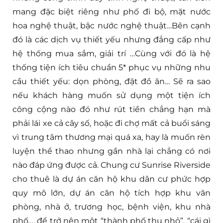
mang đặc biệt riêng như phố đi bộ, mặt nước
hoa nghệ thuật, bậc nước nghệ thuật…Bên cạnh
đó là các dịch vụ thiết yếu nhưng đẳng cấp như
hệ thống mua sắm, giải trí …Cùng với đó là hệ
thống tiện ích tiêu chuẩn 5* phục vụ những nhu
cầu thiết yếu: dọn phòng, đặt đồ ăn… Sẽ ra sao
nếu khách hàng muốn sử dụng một tiện ích
công cộng nào đó như rút tiền chẳng hạn mà
phải lái xe cả cây số, hoặc đi chợ mất cả buổi sáng
vì trung tâm thương mại quá xa, hay là muốn rèn
luyện thể thao nhưng gần nhà lại chẳng có nơi
nào đáp ứng được cả. Chung cư Sunrise Riverside
cho thuê là dự án căn hộ khu dân cư phức hợp
quy mô lớn, dự án căn hộ tích hợp khu văn
phòng, nhà ở, trương học, bệnh viện, khu nhà
phố,… để trở nên một “thành phố thu nhỏ”, “cái gì