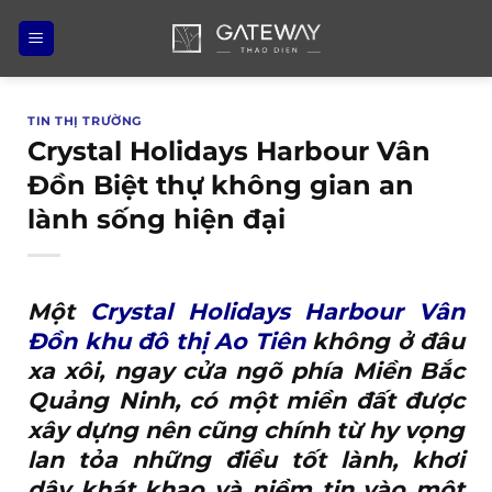
Bỏ
qua
nội
dung
TIN THỊ TRƯỜNG
Crystal Holidays Harbour Vân
Đồn Biệt thự không gian an
lành sống hiện đại
Một
Crystal Holidays Harbour Vân
Đồn khu đô thị Ao Tiên
không ở đâu
xa xôi, ngay cửa ngõ phía Miền Bắc
Quảng Ninh, có một miền đất được
xây dựng nên cũng chính từ hy vọng
lan tỏa những điều tốt lành, khơi
dậy khát khao và niềm tin vào một