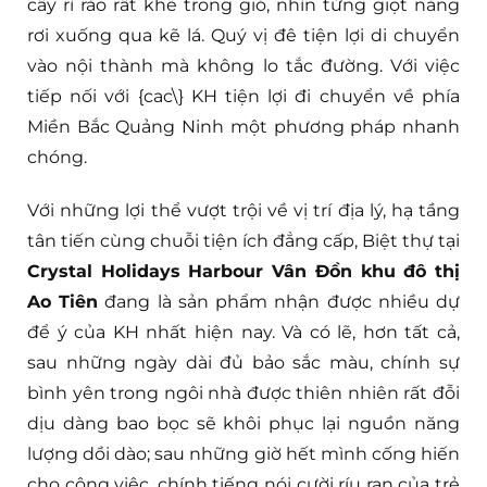
cây rì rào rất khẽ trong gió, nhìn từng giọt nắng
rơi xuống qua kẽ lá. Quý vị đê tiện lợi di chuyển
vào nội thành mà không lo tắc đường. Với việc
tiếp nối với {cac\} KH tiện lợi đi chuyển về phía
Miền Bắc Quảng Ninh một phương pháp nhanh
chóng.
Với những lợi thể vượt trội về vị trí địa lý, hạ tầng
tân tiến cùng chuỗi tiện ích đẳng cấp, Biệt thự tại
Crystal Holidays Harbour Vân Đồn khu đô thị
Ao Tiên
đang là sản phẩm nhận được nhiều dự
để ý của KH nhất hiện nay. Và có lẽ, hơn tất cả,
sau những ngày dài đủ bảo sắc màu, chính sự
bình yên trong ngôi nhà được thiên nhiên rất đỗi
dịu dàng bao bọc sẽ khôi phục lại nguồn năng
lượng dồi dào; sau những giờ hết mình cống hiến
cho công việc, chính tiếng nói cười ríu ran của trẻ