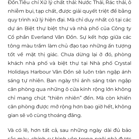
Đồn.Tiêu chí Xử lý chất thải: Nước Thải, Rác thải, ô
nhiễm bụi, tạp chất, được giải quyết triệt để bằng
quy trình xử lý hiện đại. Mà chỉ duy nhất có tại các
dự án Biệt thự biệt thự và nhà phố của Công ty
Cổ phần Everland Vân Đồn. Sự kết hợp giữa các
tông màu trầm làm chủ đạo tạo những ấn tượng
tốt về mặt thị giác. Chưa dừng lại ở đó, phòng
khách nhà phố và biệt thự tại Nhà phố Crystal
Holidays Harbour Vân Đồn sẽ luôn tràn ngập ánh
sáng tự nhiên. Ban ngày thì ánh sáng tràn ngập
căn phòng qua những ô cửa kính rộng lớn không
chỉ mang chút “thiên nhiên” đến. Mà còn khiến
căn phòng được mở rộng hơn bao giờ hết, không
gian sẽ vô cùng thoáng đãng.
Và có lẽ, hơn tất cả, sau những ngày dài đủ bảo
sắc màu, chính sự bình yên trong ngôi nhà được