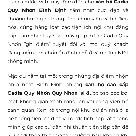
của cả nước. Vị trí này đem đến cho
căn hộ Cadia
Quy Nhơn Bình Định
tầm nhìn cực đẹp và
thoáng hướng ra Trung tâm, công viên và hồ điều
hòa, cùng hàng loạt các tiện ích nội khu đẳng
cấp. Tầm nhìn tuyệt vời này giúp dự án Cadia Quy
Nhơn “ghi điểm” tuyệt đối với mọi quý khách
đang kiếm tìm chốn ổn định chỗ ở và những NĐT
thông minh.
Mặc dù nằm tại một trong những địa điểm nhộn
nhịp nhất Bình Định nhưng
căn hộ cao cấp
Cadia Quy Nhơn Quy Nhơn
lại được bao bọc bởi
một không gian xanh rộng lớn với công viên hồ
cảnh quan. Xen kẽ trong nội khu dự án nhà ở là
hệ thống tiện ích dịch vụ được tích hợp rất thông
minh giúp các cư dân nhí thuận tiện tiếp cận để
vui chơi thỏa thích và tận hưởng bầu không khí