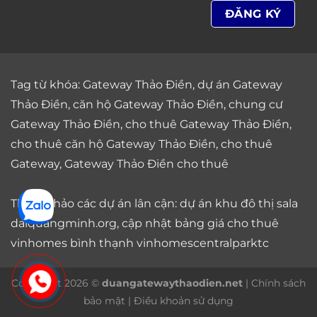
Tag từ khóa:
Gateway Thảo Điền
,
dự án Gateway
Thảo Điền
,
căn hộ Gateway Thảo Điền
,
chung cư
Gateway Thảo Điền
,
cho thuê Gateway Thảo Điền
,
cho thuê căn hộ Gateway Thảo Điền
,
cho thuê
Gateway
,
Gateway Thảo Điền cho thuê
Tham khảo các dự án lân cận: dự án
khu đô thị sala
daiquangminh.org, cập nhật bảng giá
cho thuê
vinhomes bình thạnh
vinhomescentralparktc
Copyright 2026 ©
duangatewaythaodien.net
|
Chính sách
bảo mật
|
Điều khoản sử dụng