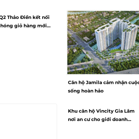
Q2 Thảo Điền kết nối
chóng giỏ hàng mới
t hoàn hảo
Căn hộ Jamila cảm nhận cuộ
sống hoàn hảo
Khu căn hộ Vincity Gia Lâm
nơi an cư cho giới doanh
nhân