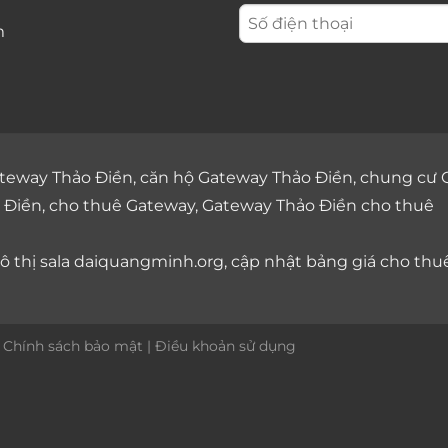
m
teway Thảo Điền
,
căn hộ Gateway Thảo Điền
,
chung cư 
 Điền
,
cho thuê Gateway
,
Gateway Thảo Điền cho thuê
 thị sala
daiquangminh.org, cập nhật bảng giá
cho thu
|
Chính sách bảo mật
|
Điều khoản sử dụng