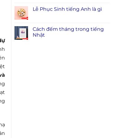
Lễ Phục Sinh tiếng Anh là gì
Cách đếm tháng trong tiếng
Nhật
dự
nh
ên
ệt
và
ng
ạt
ng
hạ
án