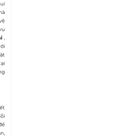
ui
hà
vệ
vụ
i
,
ới
ặt
ại
ng
ết
ỗi
để
n,