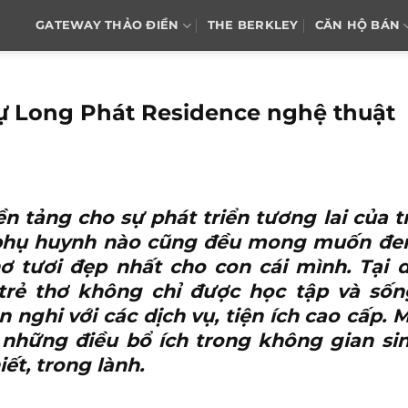
GATEWAY THẢO ĐIỀN
THE BERKLEY
CĂN HỘ BÁN
hự Long Phát Residence nghệ thuật
ền tảng cho sự phát triển tương lai của t
ậc phụ huynh nào cũng đều mong muốn đ
hơ tươi đẹp nhất cho con cái mình. Tại
trẻ thơ không chỉ được học tập và sốn
n nghi với các dịch vụ, tiện ích cao cấp. 
i những điều bổ ích trong không gian si
iết, trong lành.