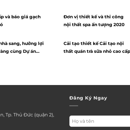
p và báo giá gạch
Đơn vị thiết kế và thi công
ió
nội thất spa ấn tượng 2020
nhà sang, hưởng lợi
Cải tạo thiết kế Cải tạo nội
vàng cùng Dự án
thất quán trà sữa nhỏ cao cấ
cư Alphanam Luxury
ent
Đăng Ký Ngay
n, Tp. Thủ Đức (quận 2),