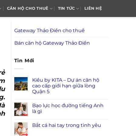
CĂN HỘ CHO THUÊ
TIN TỨC
LIÊN HỆ
Gateway Thảo Điền cho thuê
Bán căn hộ Gateway Thảo Điền
Tin Mới
rẻ
em
Kiều by KITA – Dự án căn hộ
cao cấp giới hạn giữa lòng
du
Quận 5
g.
Mà
Bạo lực học đường tiếng Anh
là gì
nh
Bắt cá hai tay trong tình yêu