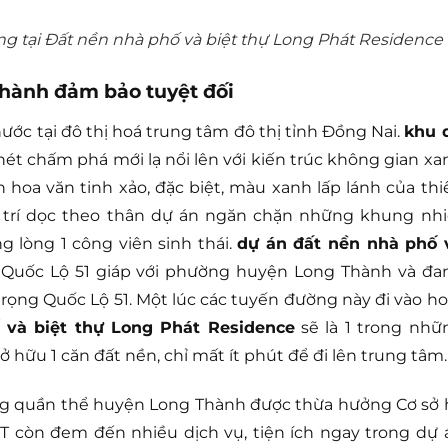
ng tại Đất nền nhà phố và biệt thự Long Phát Residence
hành đảm bảo tuyệt đối
ước tại đô thị hoá trung tâm đô thị tỉnh Đồng Nai.
khu 
nét chấm phá mới lạ nổi lên với kiến trúc không gian xa
 hoa văn tinh xảo, đặc biệt, màu xanh lấp lánh của thi
g trí dọc theo thân dự án ngăn chặn những khung nhi
g lòng 1 công viên sinh thái.
dự án đất nền nhà phố 
Quốc Lộ 51 giáp với phường huyện Long Thành và đa
rọng Quốc Lộ 51. Một lúc các tuyến đường này đi vào ho
 và biệt thự Long Phát Residence
sẽ là 1 trong nhữ
 sở hữu 1 căn đất nền, chỉ mất ít phút để đi lên trung tâm.
g quần thể huyện Long Thành được thừa hưởng Cơ sở 
ĐT còn đem đến nhiều dịch vụ, tiện ích ngay trong dự 