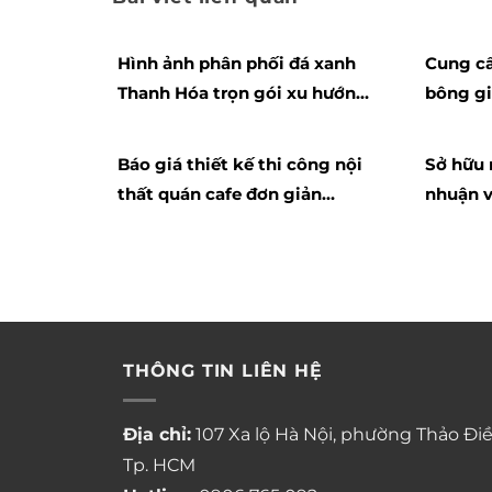
Hình ảnh phân phối đá xanh
Cung cấ
Thanh Hóa trọn gói xu hướng
bông g
2021
Báo giá thiết kế thi công nội
Sở hữu 
thất quán cafe đơn giản
nhuận 
chuyên môn cao
chung 
Apartm
THÔNG TIN LIÊN HỆ
Địa chỉ:
107 Xa lộ Hà Nội, phường Thảo Điề
Tp. HCM