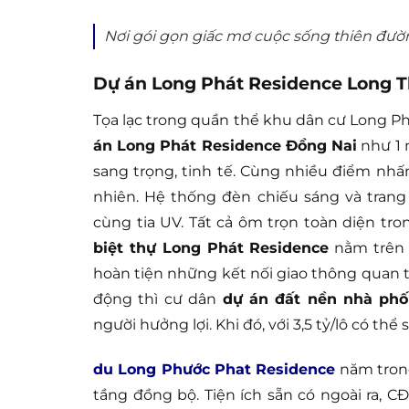
Nơi gói gọn giấc mơ cuộc sống thiên đườ
Dự án Long Phát Residence Long T
Tọa lạc trong quần thể khu dân cư Long Ph
án Long Phát Residence Đồng Nai
như 1 
sang trọng, tinh tế. Cùng nhiều điểm nhấn
nhiên. Hệ thống đèn chiếu sáng và tran
cùng tia UV. Tất cả ôm trọn toàn diện tron
biệt thự Long Phát Residence
nằm trên 
hoàn tiện những kết nối giao thông quan t
động thì cư dân
dự án đất nền nhà phố
người hưởng lợi. Khi đó, với 3,5 tỷ/lô có thể
du Long Phước Phat Residence
năm tron
tầng đồng bộ. Tiện ích sẵn có ngoài ra, C