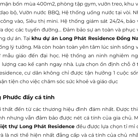
ng mặn bốn mùa 400m2, phòng tập gym, vườn treo, khu v
g dạo bộ, Vườn nước BBQ, Hệ thống uống nước tại vòi. N
ông vào, Siêu thị mini. Hệ thống giám sát 24/24, bảo 
ra dọc các tuyến đường… Đảm bảo sự an toàn và phục 
g dự án. Tại
khu dự án Long Phát Residence Đồng Na
ng lý tưởng. Mà còn hoàn toàn yên tâm lúc sinh sống v
ừ mẫu giáo đến đại học. Hệ thống an ninh nghiêm ng
ất lượng cao kế cạnh ngay nhà. Lựa chọn ổn định chỗ ở t
esidence, cư dân không chỉ được tận hưởng 1 cuộc số
uận tiện cho việc chăm sóc sức khoẻ và giáo dục
 Phước đầy cá tính
ội thất đến từ các thương hiệu đình đám nhất. Được thi
nh nhưng vẫn đảm bảo được nét cá tính của gia chủ. M
iệt thự Long Phát Residence
đều được lựa chọn tỉ mỉ 
 là nơi thể hiện nhất đẳng cấp và cá tính của chủ nhâ