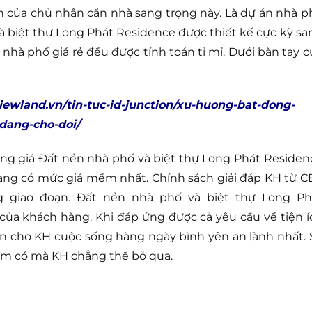
h của chủ nhân căn nhà sang trọng này. Là dự án nhà p
à biệt thự Long Phát Residence được thiết kế cực kỳ sa
n nhà phố giá rẻ đều được tính toán tỉ mỉ. Dưới bàn tay c
viewland.vn/tin-tuc-id-junction/xu-huong-bat-dong-
dang-cho-doi/
 bảng giá Đất nền nhà phố và biệt thự Long Phát Residen
đang có mức giá mềm nhất. Chính sách giải đáp KH từ C
ng giao đoạn. Đất nền nhà phố và biệt thự Long Ph
ủa khách hàng. Khi đáp ứng được cả yêu cầu về tiện í
n cho KH cuộc sống hàng ngày bình yên an lành nhất. 
hiếm có mà KH chẳng thể bỏ qua.