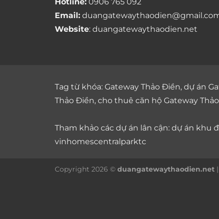
Hotline:
0906 765 092
Email:
duangatewaythaodien@gmail.co
Website
: duangatewaythaodien.net
Tag từ khóa:
Gateway Thảo Điền
,
dự án Ga
Thảo Điền
,
cho thuê căn hộ Gateway Thảo
Tham khảo các dự án lân cận: dự án
khu đô
vinhomescentralparktc
Copyright 2026 ©
duangatewaythaodien.net