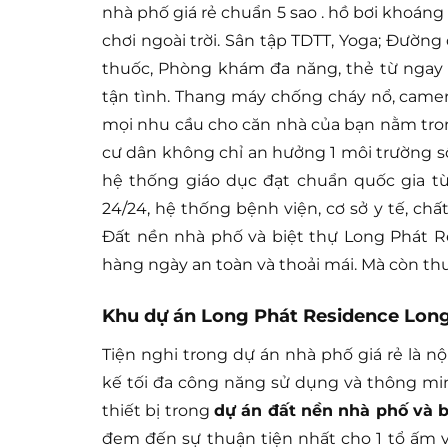
nhà phố giá rẻ chuẩn 5 sao . hồ bơi khoá
chơi ngoài trời. Sân tập TDTT, Yoga; Đườn
thuốc, Phòng khám đa năng, thẻ từ ngay c
tận tình. Thang máy chống cháy nổ, came
mọi nhu cầu cho căn nhà của bạn nằm tron
cư dân không chỉ an hưởng 1 môi trường số
hệ thống giáo dục đạt chuẩn quốc gia t
24/24, hệ thống bệnh viện, cơ sở y tế, ch
Đất nền nhà phố và biệt thự Long Phát R
hàng ngày an toàn và thoải mái. Mà còn th
Khu dự án Long Phát Residence Long
Tiện nghi trong dự án nhà phố giá rẻ là n
kế tối đa công năng sử dụng và thông mi
thiết bị trong
dự án đất nền nhà phố và b
đem đến sự thuận tiện nhất cho 1 tổ ấm và