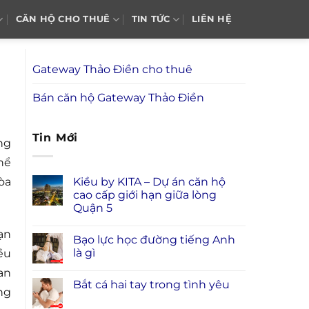
CĂN HỘ CHO THUÊ
TIN TỨC
LIÊN HỆ
Gateway Thảo Điền cho thuê
Bán căn hộ Gateway Thảo Điền
Tin Mới
ng
hể
Kiều by KITA – Dự án căn hộ
òa
cao cấp giới hạn giữa lòng
Quận 5
ạn
Bạo lực học đường tiếng Anh
là gì
ều
an
Bắt cá hai tay trong tình yêu
ng