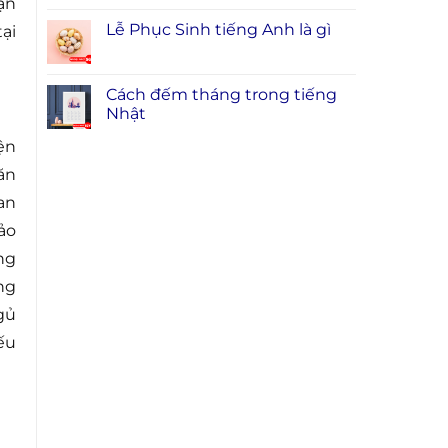
ạn
Lễ Phục Sinh tiếng Anh là gì
ại
Cách đếm tháng trong tiếng
Nhật
ện
ăn
an
ảo
ng
ng
gủ
ếu