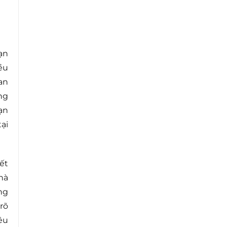
ạn
ều
an
ng
ạn
ại
ết
hà
ng
rõ
êu