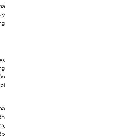
hà
 ý
ng
o,
ng
ảo
ợi
hà
ên
a,
ập