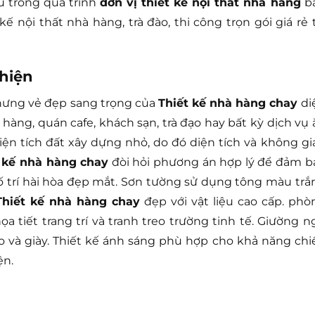
u trong quá trình
đơn vị thiết kế nội thất nhà hàng
b
ế nội thất nhà hàng, trà đào, thi công trọn gói giá rẻ t
thiện
nhưng vẻ đẹp sang trọng của
Thiết kế nhà hàng chay
di
 hàng, quán cafe, khách sạn, trà đạo hay bất kỳ dịch vụ 
ện tích đất xây dựng nhỏ, do đó diện tích và không gi
 kế nhà hàng chay
đòi hỏi phương án hợp lý để đảm b
ố trí hài hòa đẹp mắt. Sơn tường sử dụng tông màu trắ
Thiết kế nhà hàng chay
đẹp với vật liệu cao cấp. phò
a tiết trang trí và tranh treo trường tinh tế. Giường n
 và giày. Thiết kế ánh sáng phù hợp cho khả năng chi
ện.