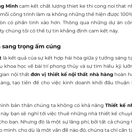
ng Minh
cam kết chất lượng thiet ke thi cong noi that n
i mỗi công trình làm ra không những thể hiện được 100%
òn có phần tinh xảo hơn. Thông qua những dự án cô
ty chúng tôi có thể tự tin khẳng định cam kết này.
n sang trọng ấm cúng
t
là kết quả của sự kết hợp hài hòa giữa ý tưởng sáng tạ
khoa học về bài trí phong thủy và sự tìm hiểu kỹ lưỡ
gian nội thất
đơn vị thiết kế nội thất nhà hàng
hoàn h
ng, tạo tiền đề cho việc kinh doanh khởi đầu thuận l
 mình bản thân chúng ta không có khả năng
Thiết kế n
này bạn sẽ nghĩ tới việc thuê những nhà thiết kế chuy
cho bạn. Nhưng đó là một sự lãng phí, bởi tất cả chúng t
o mình, cho dù là một vấn đề nào đó, chúng ta chỉ cần t