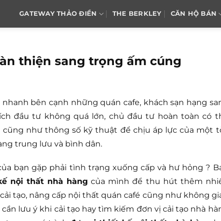
GATEWAY THẢO ĐIỀN
THE BERKLEY
CĂN HỘ BÁN
oàn thiện sang trọng ấm cúng
á nhanh bên cạnh những quán cafe, khách sạn hạng sa
tích đầu tư không quá lớn, chủ đầu tư hoàn toàn có t
 cũng như thông số kỹ thuật để chịu áp lực của một t
ng trung lưu và bình dân.
của bạn gặp phải tình trạng xuống cấp và hư hỏng ? B
 kế nội thất nhà hàng
của mình để thu hút thêm nhi
 cải tạo, nâng cấp nội thất quán café cũng như không gi
cần lưu ý khi cải tạo hay tìm kiếm đơn vị cải tạo nhà hà