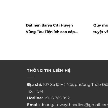
Đất nền Barya Citi Huyện
Quy mô 
Vũng Tàu Tiện ích cao cấp
tuyệt v
bậc nhất, An ninh & hệ thống
apartme
camera giám sát 24/7.
THÔNG TIN LIÊN HỆ
Địa chỉ:
107 Xa lộ Hà Nội, phường Thảo Điề
Tp. HCM
Hotline:
0906 765 092
Email:
duangatewaythaodien@gmail.co