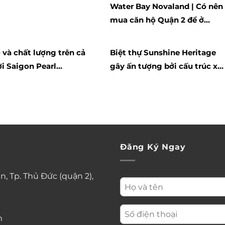
Water Bay Novaland | Có nên
mua căn hộ Quận 2 để ở
không?
và chất lượng trên cả
Biệt thự Sunshine Heritage
ời Saigon Pearl
gây ấn tượng bởi cấu trúc xâ
nt for rent
dựng độc đáo
Đăng Ký Ngay
n, Tp. Thủ Đức (quận 2),
m