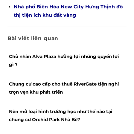
Dịch vụ thiết kế nội thất showroom uy
tín Thi công lắp đặt
Thiết kế nội thất
để mang sản phẩm đến khách
hàng nhanh nhất
sang trọng việc phối hợp màu
sắc cũng phải đặc biệt quan tâm, tùy vào từng
không gian mà lựa chọn màu sắc cho phù hợp.
Nên sử dụng những màu sắc tươi sáng trong
để
mang sản phẩm đến khách hàng nhanh nhất
để giúp khách ghé thăm luôn cảm thấy thoải
mái, dễ chịu.
Liên hệ: Hotline – (+84)0977.40.98.90 –
uniquedecor.com.vn