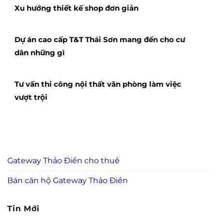
Nhà phố Biên Hòa New City Hưng Thịnh đô
thị tiện ích khu đất vàng
Bài viết liên quan
Chủ nhân Alva Plaza hưởng lợi những quyền lợi
gì ?
Chung cư cao cấp cho thuê RiverGate tiện nghi
trọn vẹn khu phát triển
Nên mở loại hình trường học như thế nào tại
chung cư Orchid Park Nhà Bè?