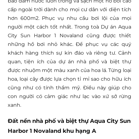
bảo đảm nước luôn trong và sạch một hồ bơi cao
cấp ngoài trời dành cho mọi cư dân với diện tích
hơn 600m2. Phục vụ nhu cầu bơi lội của mọi
người một cách tốt nhất. Trong toà Dự án Aqua
City Sun Harbor 1 Novaland cũng được thiết
những hồ bơi nhỏ khác. Để phục vụ các quý
khách hàng thích sự kín đáo và riêng tư. Cảnh
quan, tiện ích của dự án nhà phố và biệt thự
được nhuộm một màu xanh của hoa lá. Từng loại
hoa, loại cây được lựa chọn tỉ mỉ sao cho hữu ích
cũng như có tính thẩm mỹ. Điều này giúp cho
con người có cảm giác như lạc vào xứ sở rừng
xanh.
Đất nền nhà phố và biệt thự Aqua City Sun
Harbor 1 Novaland khu hạng A