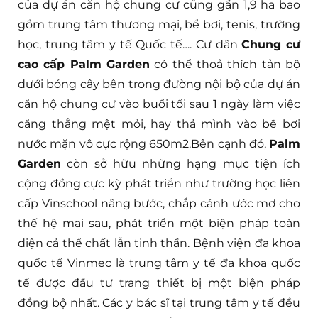
của dự án căn hộ chung cư cũng gần 1,9 ha bao
gồm trung tâm thương mại, bể bơi, tenis, trường
học, trung tâm y tế Quốc tế…. Cư dân
Chung cư
cao cấp Palm Garden
có thể thoả thích tản bộ
dưới bóng cây bên trong đường nội bộ của dự án
căn hộ chung cư vào buổi tối sau 1 ngày làm việc
căng thẳng mệt mỏi, hay thả mình vào bể bơi
nước mặn vô cực rộng 650m2.Bên cạnh đó,
Palm
Garden
còn sở hữu những hạng mục tiện ích
cộng đồng cực kỳ phát triển như trường học liên
cấp Vinschool nâng bước, chắp cánh ước mơ cho
thế hệ mai sau, phát triển một biện pháp toàn
diện cả thể chất lẫn tinh thần. Bệnh viện đa khoa
quốc tế Vinmec là trung tâm y tế đa khoa quốc
tế được đầu tư trang thiết bị một biện pháp
đồng bộ nhất. Các y bác sĩ tại trung tâm y tế đều