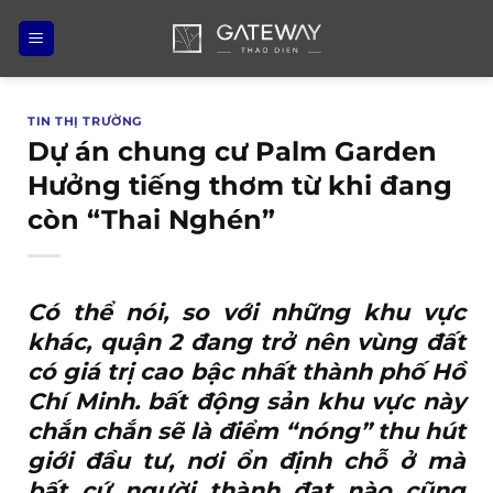
Bỏ
qua
nội
dung
TIN THỊ TRƯỜNG
Dự án chung cư Palm Garden
Hưởng tiếng thơm từ khi đang
còn “Thai Nghén”
Có thể nói, so với những khu vực
khác, quận 2 đang trở nên vùng đất
có giá trị cao bậc nhất thành phố Hồ
Chí Minh. bất động sản khu vực này
chắn chắn sẽ là điểm “nóng” thu hút
giới đầu tư, nơi ổn định chỗ ở mà
bất cứ người thành đạt nào cũng