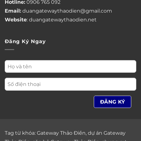
Hotline:
0906 765 092
Email:
duangatewaythaodien@gmail.com
Website
: duangatewaythaodien.net
Đăng Ký Ngay
Tag từ khóa:
Gateway Thảo Điền
,
dự án Gateway