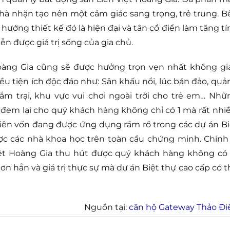
nhã nhặn tạo nên một cảm giác sang trọng, trẻ trung. B
 hướng thiết kế đó là hiện đại và tân cổ điển làm tăng tí
n được giá trị sống của gia chủ.
Hoàng Gia cũng sẽ được hưởng trọn vẹn nhất không gi
hiều tiện ích độc đáo như: Sân khấu nổi, lúc bán đảo, quả
ắm trại, khu vực vui chơi ngoài trời cho trẻ em… Nhữ
đem lại cho quý khách hàng không chỉ có 1 mà rất nhiề
iên vốn đang được ứng dụng rầm rồ trong các dự án Bi
ợc các nhà khoa học trên toàn cầu chứng minh. Chính 
iệt Hoàng Gia thu hút được quý khách hàng không có 
ơn hẳn và giá trị thực sự mà dự án Biệt thự cao cấp có t
Nguồn tại:
căn hộ Gateway Thảo Đi