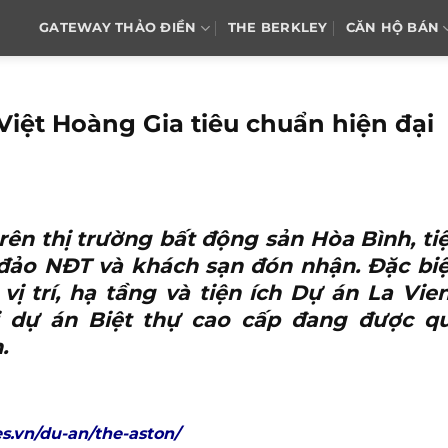
GATEWAY THẢO ĐIỀN
THE BERKLEY
CĂN HỘ BÁN
Việt Hoàng Gia tiêu chuẩn hiện đại
trên thị trường bất động sản Hòa Bình,
ti
ảo NĐT và khách sạn đón nhận. Đặc biệ
vị trí, hạ tầng và tiện ích Dự án La Vie
ại dự án Biệt thự cao cấp đang được q
.
s.vn/du-an/the-aston/