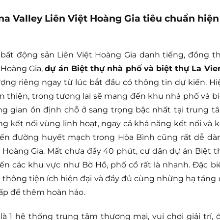
ena Valley Liên Việt Hoàng Gia tiêu chuẩn hiện
bất động sản Liên Việt Hoàng Gia danh tiếng, đồng th
 Hoàng Gia,
dự án Biệt thự nhà phố và biệt thự La Vie
ợng riêng ngay từ lúc bắt đầu có thông tin dự kiến. Hi
 thiện, trong tương lai sẽ mang đến khu nhà phố và bi
ng gian ổn định chỗ ở sang trọng bậc nhất tại trung t
g kết nối vùng linh hoạt, ngay cả khả năng kết nối và k
uyến đường huyết mạch trong Hòa Bình cũng rất dễ dà
ệt Hoàng Gia. Mất chưa đầy 40 phút, cư dân dự án Biệt t
n các khu vực như Bờ Hồ, phố cổ rất là nhanh. Đặc biệ
1 thông tiện ích hiện đại và đầy đủ cùng những hạ tầng 
cấp để thêm hoàn hảo.
là 1 hệ thống trung tâm thương mại, vui chơi giải trí, đ