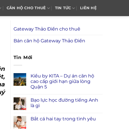
CĂN HỘ CHO THUÊ
TIN TỨC
LIÊN HỆ
Gateway Thảo Điền cho thuê
Bán căn hộ Gateway Thảo Điền
Tin Mới
ện
t,
Kiều by KITA – Dự án căn hộ
cao cấp giới hạn giữa lòng
na
Quận 5
uý
Bạo lực học đường tiếng Anh
là gì
Bắt cá hai tay trong tình yêu