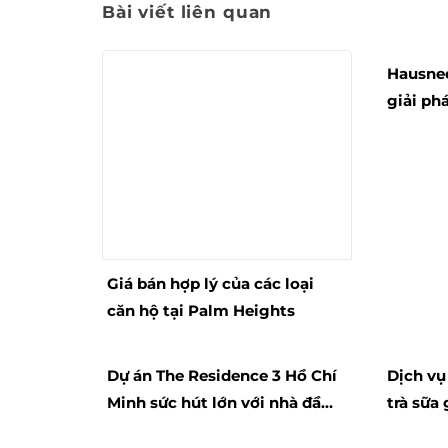
Bài viết liên quan
Hausneo
giải ph
Giá bán hợp lý của các loại
căn hộ tại Palm Heights
Dự án The Residence 3 Hồ Chí
Dịch vụ
Minh sức hút lớn với nhà đầu
trà sữa
tư
việt