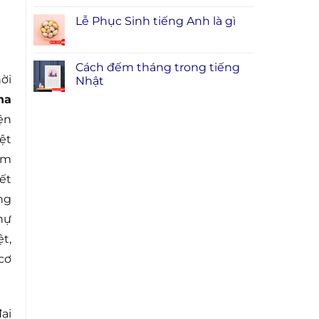
Lễ Phục Sinh tiếng Anh là gì
Cách đếm tháng trong tiếng
ời
Nhật
na
ện
ệt
âm
ết
ng
hự
t,
cơ
ại