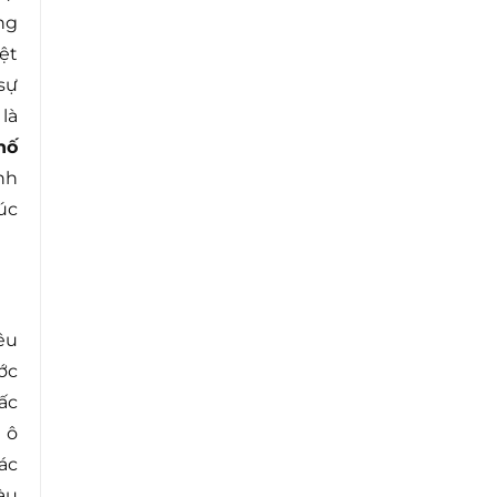
ng
ệt
sự
là
hố
nh
úc
êu
ớc
ấc
 ô
ác
àu