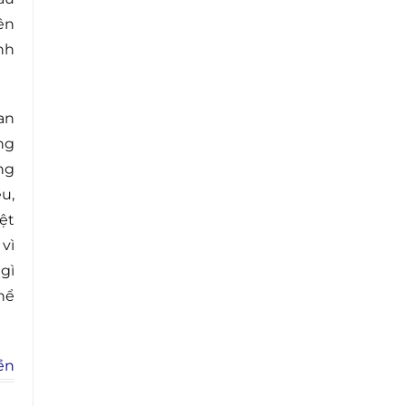
ên
nh
an
ng
ng
u,
ệt
vì
gì
hể
ền