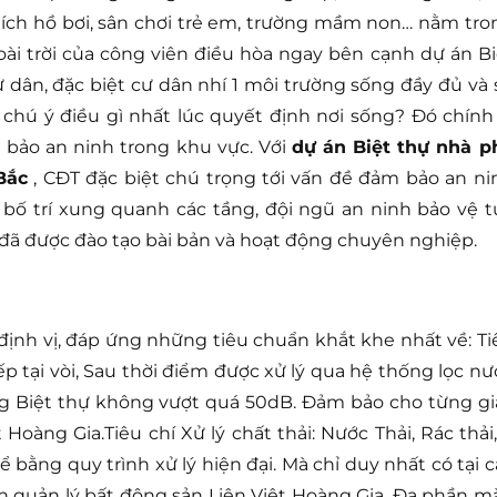
iện ích hồ bơi, sân chơi trẻ em, trường mầm non… nằm tro
goài trời của công viên điều hòa ngay bên cạnh dự án Bi
 dân, đặc biệt cư dân nhí 1 môi trường sống đầy đủ và 
 chú ý điều gì nhất lúc quyết định nơi sống? Đó chính 
ảo an ninh trong khu vực. Với
dự án Biệt thự nhà p
Bắc
, CĐT đặc biệt chú trọng tới vấn đề đảm bảo an ni
bố trí xung quanh các tầng, đội ngũ an ninh bảo vệ t
h đã được đào tạo bài bản và hoạt động chuyên nghiệp.
định vị, đáp ứng những tiêu chuẩn khắt khe nhất về: Ti
ếp tại vòi, Sau thời điểm được xử lý qua hệ thống lọc nư
ong Biệt thự không vượt quá 50dB. Đảm bảo cho từng gi
 Hoàng Gia.Tiêu chí Xử lý chất thải: Nước Thải, Rác thải,
ể bằng quy trình xử lý hiện đại. Mà chỉ duy nhất có tại c
n quản lý bất động sản Liên Việt Hoàng Gia. Đa phần m