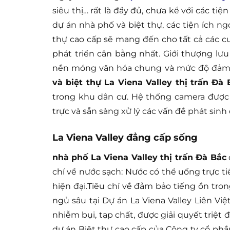
siêu thị… rất là đầy đủ, chưa kể với các t
dự án nhà phố và biệt thự, các tiện ích n
thự cao cấp sẽ mang đến cho tất cả các cư
phát triển cân bằng nhất. Giới thượng lưu
nền móng văn hóa chung và mức độ đảm b
và biệt thự La Viena Valley thị trấn Đà 
trong khu dân cư. Hệ thống camera được 
trực và sẵn sàng xử lý các vấn đề phát sin
La Viena Valley đẳng cấp sống
nhà phố La Viena Valley thị trấn Đà Bắc
chí về nước sạch: Nước có thể uống trực ti
hiện đại.Tiêu chí về đảm bảo tiếng ồn tr
ngủ sâu tại Dự án La Viena Valley Liên Việt
nhiễm bụi, tạp chất, được giải quyết triệt đ
dự án Biệt thự cao cấp của Công ty cổ phầ