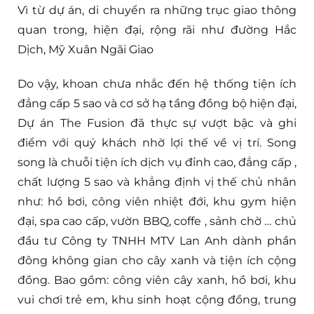
Vì từ dự án, di chuyển ra những trục giao thông
quan trong, hiện đại, rộng rãi như đường Hắc
Dịch, Mỹ Xuân Ngãi Giao
Do vậy, khoan chưa nhắc đến hệ thống tiện ích
đẳng cấp 5 sao và cơ sở hạ tầng đồng bộ hiện đại,
Dự án The Fusion đã thực sự vượt bậc và ghi
điểm với quý khách nhờ lợi thế về vị trí. Song
song là chuỗi tiện ích dịch vụ đỉnh cao, đẳng cấp ,
chất lượng 5 sao và khẳng định vị thế chủ nhân
như: hồ bơi, công viên nhiệt đới, khu gym hiện
đại, spa cao cấp, vườn BBQ, coffe , sảnh chờ … chủ
đầu tư Công ty TNHH MTV Lan Anh dành phần
đông không gian cho cây xanh và tiện ích cộng
đồng. Bao gồm: công viên cây xanh, hồ bơi, khu
vui chơi trẻ em, khu sinh hoạt cộng đồng, trung