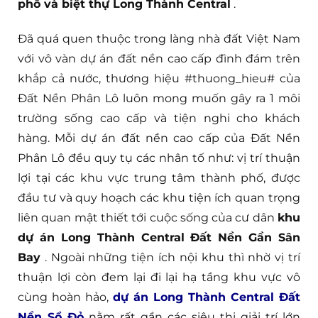
phố và biệt thự Long Thành Central
.
Đã quá quen thuộc trong làng nhà đất Việt Nam
với vô vàn dự án đất nền cao cấp đình đám trên
khắp cả nước, thương hiệu #thuong_hieu# của
Đất Nền Phân Lô luôn mong muốn gây ra 1 môi
trường sống cao cấp và tiện nghi cho khách
hàng. Mỗi dự án đất nền cao cấp của Đất Nền
Phân Lô đều quy tụ các nhân tố như: vị trí thuận
lợi tại các khu vực trung tâm thành phố, được
đầu tư và quy hoạch các khu tiện ích quan trọng
liên quan mật thiết tới cuộc sống của cư dân
khu
dự án Long Thành Central Đất Nền Gần Sân
Bay
. Ngoài những tiện ích nội khu thì nhờ vị trí
thuận lợi còn đem lại đi lại hạ tầng khu vực vô
cùng hoàn hảo,
dự án Long Thành Central Đất
Nền Sổ Đỏ
nằm rất gần các siêu thị giải trí lớn