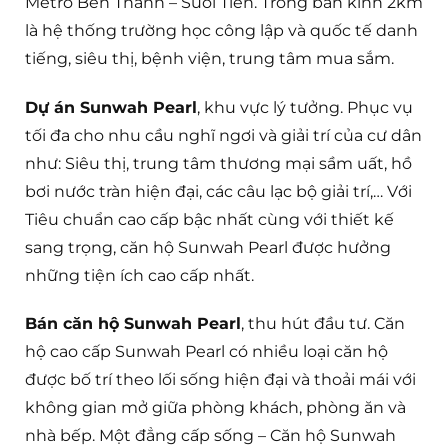
Metro Bến Thành – Suối Tiên. Trong bán kính 2km
là hệ thống trường học công lập và quốc tế danh
tiếng, siêu thị, bệnh viện, trung tâm mua sắm.
Dự án Sunwah Pearl
, khu vực lý tưởng. Phục vụ
tối đa cho nhu cầu nghĩ ngơi và giải trí của cư dân
như: Siêu thị, trung tâm thương mại sầm uất, hồ
bơi nước tràn hiện đại, các câu lạc bộ giải trí,… Với
Tiêu chuẩn cao cấp bậc nhất cùng với thiết kế
sang trọng, căn hộ Sunwah Pearl được hưởng
những tiện ích cao cấp nhất.
Bán căn hộ Sunwah Pearl
, thu hút đầu tư. Căn
hộ cao cấp Sunwah Pearl có nhiều loại căn hộ
được bố trí theo lối sống hiện đại và thoải mái với
không gian mở giữa phòng khách, phòng ăn và
nhà bếp. Một đẳng cấp sống – Căn hộ Sunwah