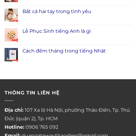
Bắt cá hai tay trong tình yêu
Lễ Phục Sinh tiếng Anh là gì
Cách đếm tháng trong tiếng Nhật
THÔNG TIN LIÊN HỆ
Địa chỉ:
107 Xa lộ Hà Nội, phường Thảo Điền, Tp. Thủ
Đức (quận 2), Tp. HCM
Hotline:
0906 765 092
Email:
duangatewaythaodien@gmail.com