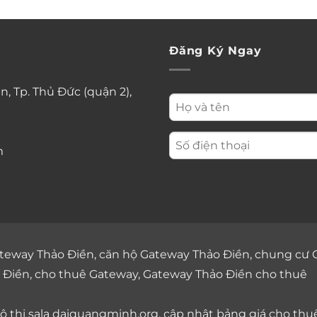
Đăng Ký Ngay
n, Tp. Thủ Đức (quận 2),
m
teway Thảo Điền
,
căn hộ Gateway Thảo Điền
,
chung cư 
 Điền
,
cho thuê Gateway
,
Gateway Thảo Điền cho thuê
 thị sala
daiquangminh.org, cập nhật bảng giá
cho thu