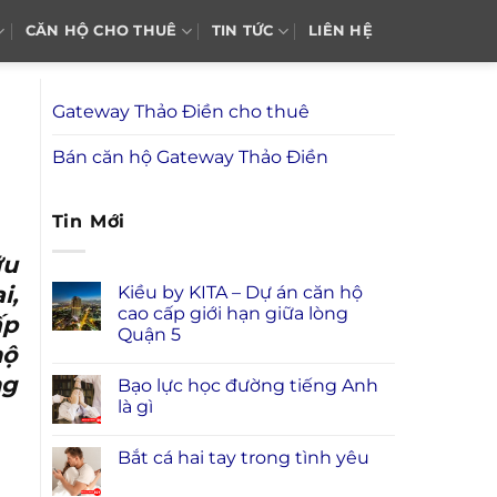
CĂN HỘ CHO THUÊ
TIN TỨC
LIÊN HỆ
Gateway Thảo Điền cho thuê
Bán căn hộ Gateway Thảo Điền
Tin Mới
ữu
i,
Kiều by KITA – Dự án căn hộ
cao cấp giới hạn giữa lòng
ấp
Quận 5
hộ
ng
Bạo lực học đường tiếng Anh
là gì
Bắt cá hai tay trong tình yêu