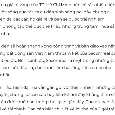
cư giá rẻ vàng của TP. Hồ Chí Minh nên có rất nhiều tiệ
uộc sống của tất cả cư dân sinh sống nơi đây. chung cư
ện đại,các căn hộ giá rẻ và bạn sẽ được trải nghiệm
àm phòng tập thể dục thể thao, những trung tâm mua s
 nhà.
kiến sẽ hoàn thành xong công trình và bàn giao vào n
trường bất động sản Việt Nam thì cam kết của Sacomreal đ
ề điều đó. Bên cạnh đó, Sacomreal là một trong những C
cam kết đầu tư, cho thuê, làm hài lòng tất cả mọi nhà
 nhất.
hảo, hiện đại mà vẫn gần gũi với thiên nhiên, những c
yết, chung cư cao cấp hay liền kề nơi đây khẳng định s
 án được mở bán trong thời gian gần đây. Cho dù bạn là
 tài chính. Bạn cần biết chi tiết về lợi thế của 2 gói trê