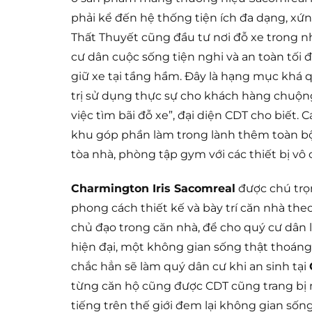
phải kể đến hệ thống tiện ích đa dạng, xứ
Thất Thuyết cũng đầu tư nơi đỗ xe trong 
cư dân cuộc sống tiện nghi và an toàn tối đa.
giữ xe tại tầng hầm. Đây là hạng mục khá 
trị sử dụng thực sự cho khách hàng chuộn
việc tìm bãi đỗ xe”, đại diện CDT cho biết. 
khu góp phần làm trong lành thêm toàn bộ
tòa nhà, phòng tập gym với các thiết bị vô 
Charmington Iris Sacomreal
được chú trọn
phong cách thiết kế và bày trí căn nhà the
chủ đạo trong căn nhà, để cho quý cư dân 
hiện đại, một không gian sống thật thoáng
chắc hẳn sẽ làm quý dân cư khi an sinh tại
từng căn hộ cũng được CDT cũng trang bị 
tiếng trên thế giới đem lại không gian sốn