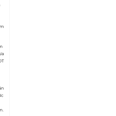
n
ắm
ăm
ưa
DT
ăn
ức
n.