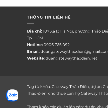
THÔNG TIN LIÊN HỆ
Địa chỉ:
107 Xa lộ Hà Nội, phường Thảo Điề
Tp. HCM
Hotline:
0906 765 092
Email:
duangatewaythaodien@gmail.co
Website
: duangatewaythaodien.net
Tag từ khóa:
Gateway Thảo Điền
,
dự án Ga
Thảo Điền
,
cho thuê căn hộ Gateway Thảo
Tham khảo các dự án lân cận: dự án
khu đô