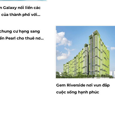
 Galaxy nối liền các
 của thành phố với
ông tốt
chung cư hạng sang
ền Pearl cho thuê nơi
m là sống lý tưởng
Gem Riverside nơi vun đắp
cuộc sống hạnh phúc