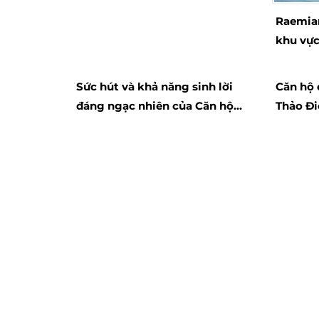
Raemian
khu vực
giao th
Sức hút và khả năng sinh lời
Căn hộ 
đáng ngạc nhiên của Căn hộ
Thảo Đi
hạng sang cho thuê 9 View
được xe
Apartment