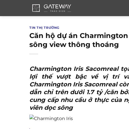
Bỏ
qua
nội
dung
TIN THỊ TRƯỜNG
Căn hộ dự án Charmington I
sông view thông thoáng
Charmington Iris Sacomreal
tọa
lợi thế vượt bậc về vị trí 
Charmington Iris Sacomreal
còn
dẫn chỉ trên dưới 1.7 tỷ /căn
cung cấp nhu cầu ở thực của n
viên dọc sông