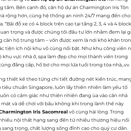
ng tầm. Bên cạnh đó, căn hộ dự án Charmington Iris Tôn
nhà rộng hơn, cùng hệ thống an ninh 24/7 mang đến cho
 “Bãi đỗ xe có 4 block trên cao tại tầng 2, 3, 4 và 4 bloc
quan trọng và được chúng tôi đầu tư lớn nhằm đem lại g
g căn hộ trung tâm – vốn được xem là nơi khó khăn tro
Các tiện ích nội khu vô cùng nổi bật. Như khu công viên n
 khu vực nhà ở, spa làm đẹp cho mọi thành viên trong
cùng đẳng cấp, hồ bơ cho mọi lứa tuổi trong tòa nhà,..vv.
g thiết kế theo từng chi tiết đường nét kiến trúc, man
o tiêu chuẩn Singapore, luôn lấy thiên nhiên làm yếu tố
luôn có cảm giác như thiên nhiên đang ùa vào căn nhà
 mát và dễ chơi với bầu không khí trong lành thế này
Charmington Iris Sacomreal
vô cùng hài lòng. Trong
nhiều nội thất hạng sang đến từ nhiều thương hiệu nổi
g sang trọng, chất lượng sống đỉnh cao cho quý cư dân.