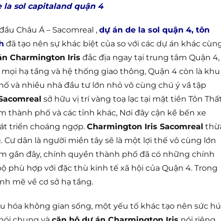
 la sol capitaland quận 4
đầu Châu Á – Sacomreal ,
dự án de la sol quận 4, tôn
h
đã tạo nên sự khác biệt của so với các dự án khác cùn
án Charmington Iris
đắc địa ngay tại trung tâm Quận 4,
mọi hạ tầng và hệ thống giao thông, Quận 4 còn là khu
ố và nhiều nhà đầu tư lớn nhỏ vô cùng chú ý vầ tập
 Sacomreal
sở hữu vị trí vàng toạ lạc tại mặt tiền Tôn Thấ
m thành phố và các tỉnh khác, Nơi đây cận kề bến xe
át triển choáng ngợp.
Charmington Iris Sacomreal
thừ
 Cư dân là người miền tây sẽ là một lợi thế vô cùng lớn
năm gần đây, chính quyền thành phố đã có những chính
bộ phù hợp với đặc thù kinh tế xã hội của Quận 4. Trong
nh mẽ về cơ sở hạ tầng.
ưu hóa không gian sống, một yếu tố khác tạo nên sức hú
nói chung và
căn hộ dự án Charmington Iris
nói riêng