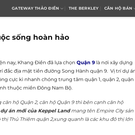
GATEWAY THẢO ĐIỀN
THE BERKLEY
CĂN HỘ BÁN
uộc sống hoàn hảo
ện nay, Khang Điền đã lựa chọn
Quận 9
là nơi xây dựng
trí đắc địa mặt tiền đường Song Hành quận 9. Vị trí dự á
ông cực kì nhanh chóng trung tâm quận 1, quận 2, quận 
tỉnh thuộc miền Đông Nam Bộ.
 căn hộ Quận 2, căn hộ Quận 9 thì bên cạnh căn hộ
m
dự án mới của Keppel Land
mang tên Empire City sản
ô thị Thủ Thiêm quận 2,xung quanh là các khu đô thị lớn