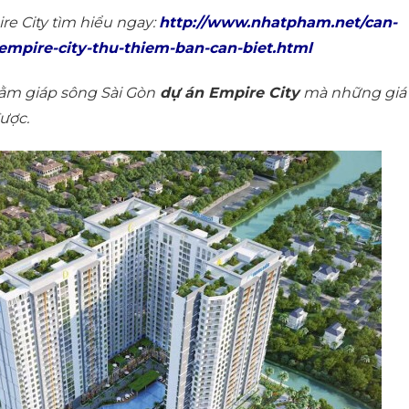
re City tìm hiểu ngay:
http://www.nhatpham.net/can-
empire-city-thu-thiem-ban-can-biet.html
 nằm giáp sông Sài Gòn
dự án Empire City
mà những giá
ược.