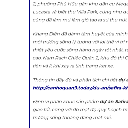
2, phường Phú Hữu gần khu dân cư Mega 
Lucasta và biệt thự Villa Park, củng như 
củng đã làm mư làm gió tạo ra sự thu hút
Khang Điền đã dành tâm huyết của mình
môi trường sống lý tưởng với lợi thế vị tr
thiết yếu cuộc sống hàng ngày tốt nhất, 
cao, Nam Rạch Chiếc Quận 2, khu đô thị C
tiện và ít khi xảy ra tình trạng kẹt xe.
Thông tin đầy đủ và phân tích chi tiết
dự 
http://canhoquan9.today/du-an/safira-k
Định vị phân khúc sản phẩm
dự án Safir
giao tốt, cùng với đó mật độ quy hoạch 
trường sống thoáng đãng mát mẻ.