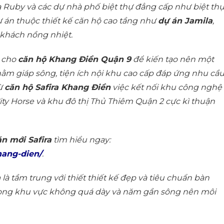
Ruby và các dự nhà phố biệt thự đẳng cấp như biệt th
dự án thuộc thiết kế căn hộ cao tầng như
dự án Jamila
,
 khách nồng nhiệt.
 cho
căn hộ Khang Điền Quận 9
để kiến tạo nên một
í nằm giáp sông, tiện ích nội khu cao cấp đáp ứng nhu cầ
từ
căn hộ Safira Khang Điền
việc kết nối khu công nghệ
ity Horse và khu đô thị Thủ Thiêm Quận 2 cực kì thuận
án mới Safira
tìm hiểu ngay:
hang-dien/
.
a
là tầm trung với thiết thiết kế đẹp và tiêu chuẩn bàn
trong khu vực không quá dày và năm gần sông nên môi