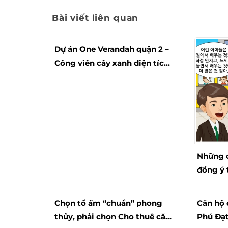
Bài viết liên quan
Dự án One Verandah quận 2 –
Công viên cây xanh diện tích
lớn
Những c
đồng ý 
Chọn tổ ấm “chuẩn” phong
Căn hộ 
thủy, phải chọn Cho thuê căn
Phú Đạt