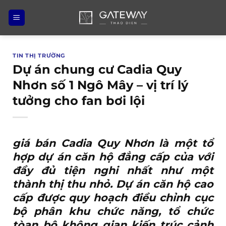
Bỏ
qua
nội
dung
TIN THỊ TRƯỜNG
Dự án chung cư Cadia Quy
Nhơn số 1 Ngô Mây – vị trí lý
tưởng cho fan bơi lội
giá bán Cadia Quy Nhơn
là một tổ
hợp dự án căn hộ đẳng cấp của với
đầy đủ tiện nghi nhất như một
thành thị thu nhỏ. Dự án căn hộ cao
cấp được quy hoạch điều chỉnh cục
bộ phân khu chức năng, tổ chức
tòan bộ không gian kiến trúc cảnh