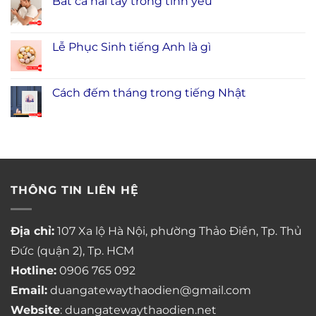
Bắt cá hai tay trong tình yêu
Lễ Phục Sinh tiếng Anh là gì
Cách đếm tháng trong tiếng Nhật
THÔNG TIN LIÊN HỆ
Địa chỉ:
107 Xa lộ Hà Nội, phường Thảo Điền, Tp. Thủ
Đức (quận 2), Tp. HCM
Hotline:
0906 765 092
Email:
duangatewaythaodien@gmail.com
Website
: duangatewaythaodien.net