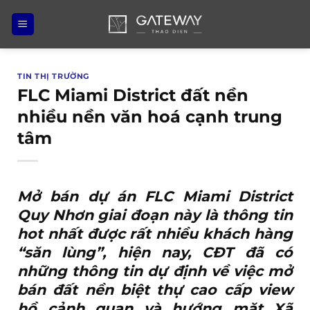
Bỏ
qua
nội
dung
TIN THỊ TRƯỜNG
FLC Miami District đất nền
nhiều nền văn hoá cạnh trung
tâm
Mở bán
dự án FLC Miami District
Quy Nhơn
giai đoạn này là thông tin
hot nhất được rất nhiều khách hàng
“săn lùng”, hiện nay, CĐT đã có
những thông tin dự định về việc mở
bán đất nền biệt thự cao cấp view
hồ cảnh quan và hướng mặt Xã