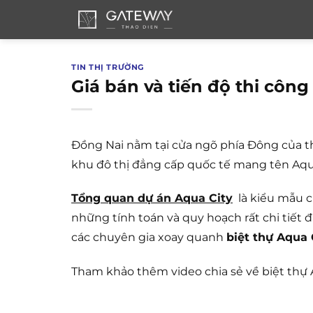
Bỏ
qua
nội
dung
TIN THỊ TRƯỜNG
Giá bán và tiến độ thi côn
Đồng Nai nằm tại cửa ngõ phía Đông của t
khu đô thị đẳng cấp quốc tế mang tên Aqu
Tổng quan dự án Aqua City
là kiểu mẫu ch
những tính toán và quy hoạch rất chi tiết 
các chuyên gia xoay quanh
biệt thự Aqua 
Tham khảo thêm video chia sẻ về biệt thự 