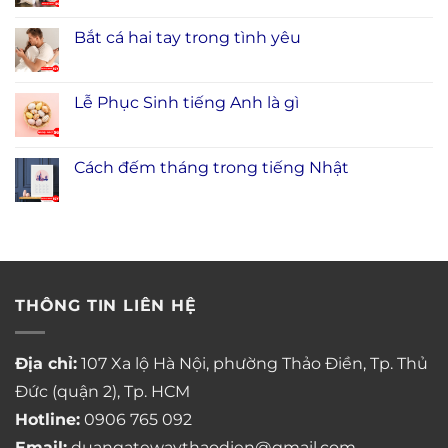
Bắt cá hai tay trong tình yêu
Lễ Phục Sinh tiếng Anh là gì
Cách đếm tháng trong tiếng Nhật
THÔNG TIN LIÊN HỆ
Địa chỉ:
107 Xa lộ Hà Nội, phường Thảo Điền, Tp. Thủ
Đức (quận 2), Tp. HCM
Hotline:
0906 765 092
Email:
duangatewaythaodien@gmail.com