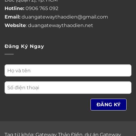
Hotline:
0906 765 092
Email:
duangatewaythaodien@gmail.com
Website
: duangatewaythaodien.net
Đăng Ký Ngay
Tag từ khóa:
Gateway Thảo Điền
,
dự án Gateway