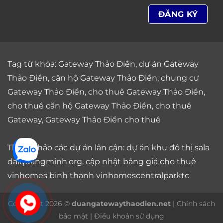
Tag từ khóa:
Gateway Thảo Điền
,
dự án Gateway
Thảo Điền
,
căn hộ Gateway Thảo Điền
,
chung cư
Gateway Thảo Điền
,
cho thuê Gateway Thảo Điền
,
cho thuê căn hộ Gateway Thảo Điền
,
cho thuê
Gateway
,
Gateway Thảo Điền cho thuê
Tham khảo các dự án lân cận: dự án
khu đô thị sala
daiquangminh.org, cập nhật bảng giá
cho thuê
vinhomes bình thạnh
vinhomescentralparktc
Copyright 2026 ©
duangatewaythaodien.net
|
Chính sách
bảo mật
|
Điều khoản sử dụng