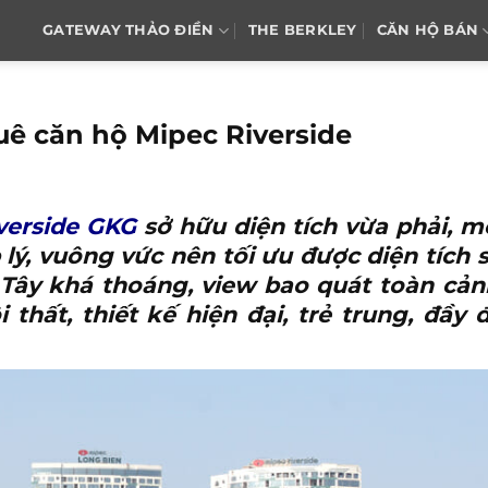
GATEWAY THẢO ĐIỀN
THE BERKLEY
CĂN HỘ BÁN
huê căn hộ Mipec Riverside
verside GKG
sở hữu diện tích vừa phải, m
lý, vuông vức nên tối ưu được diện tích 
Tây khá thoáng, view bao quát toàn cản
thất, thiết kế hiện đại, trẻ trung, đầy 