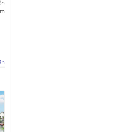
ổn
ìm
ền