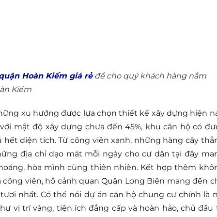
quận Hoàn Kiếm giá rẻ
để cho quý khách hàng nắm
oàn Kiếm
ững xu hướng được lựa chọn thiết kế xây dựng hiện na
ế với mật độ xây dựng chưa đến 45%, khu căn hộ có đư
hết diện tích. Từ công viên xanh, những hàng cây thẳ
những địa chỉ dạo mát mỗi ngày cho cư dân tại đây ma
thoáng, hòa mình cùng thiên nhiên. Kết hợp thêm khô
và công viên, hồ cảnh quan Quận Long Biên mang đến c
ươi nhất. Có thể nói dự án căn hộ chung cư chính là n
hư vị trí vàng, tiện ích đẳng cấp và hoàn hảo, chủ đầu 