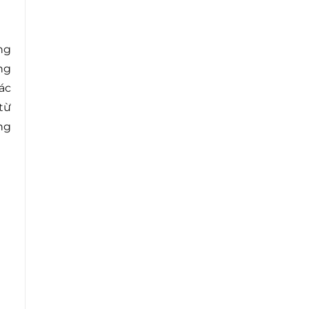
ng
ng
ác
từ
ng