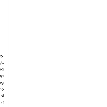
y.
ợc
ng
ng
ng
ho
ơi
tư