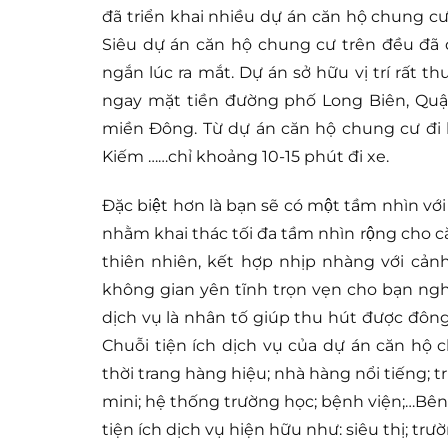
đã triển khai nhiều dự án căn hộ chung cư
Siêu dự án căn hộ chung cư trên đều đã đ
ngắn lúc ra mắt. Dự án sở hữu vị trí rất th
ngay mặt tiền đường phố Long Biên, Quận 
miền Đông. Từ dự án căn hộ chung cư đi l
Kiếm ……chỉ khoảng 10-15 phút đi xe.
Đặc biệt hơn là bạn sẽ có một tầm nhìn v
nhằm khai thác tối đa tầm nhìn rộng cho c
thiên nhiên, kết hợp nhịp nhàng với cản
không gian yên tĩnh trọn vẹn cho bạn nghỉ
dịch vụ là nhân tố giúp thu hút được đôn
Chuỗi tiện ích dịch vụ của dự án căn hộ 
thời trang hàng hiệu; nhà hàng nổi tiếng; 
mini; hệ thống trường học; bệnh viện;…Bên
tiện ích dịch vụ hiện hữu như: siêu thị; tr