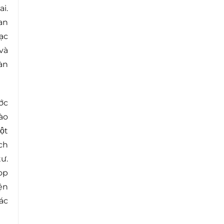
i.
an
ạc
và
àn
ớc
ào
ột
ích
ư.
op
ện
ác