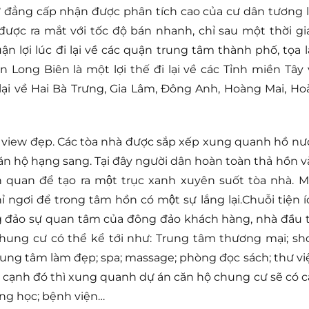
 đẳng cấp nhận được phân tích cao của cư dân tương la
ược ra mắt với tốc độ bán nhanh, chỉ sau một thời gi
uận lợi lúc đi lại về các quận trung tâm thành phố, tọa l
Long Biên là một lợi thế đi lại về các Tỉnh miền Tây 
ại về Hai Bà Trưng, Gia Lâm, Đông Anh, Hoàng Mai, Ho
ới view đẹp. Các tòa nhà được sắp xếp xung quanh hồ nư
ăn hộ hạng sang. Tại đây người dân hoàn toàn thả hồn v
h quan để tạo ra một trục xanh xuyên suốt tòa nhà. M
 ngơi để trong tâm hồn có một sự lắng lại.Chuỗi tiện 
g đảo sự quan tâm của đông đảo khách hàng, nhà đầu t
chung cư có thể kể tới như: Trung tâm thương mại; sh
trung tâm làm đẹp; spa; massage; phòng đọc sách; thư vi
 cạnh đó thì xung quanh dự án căn hộ chung cư sẽ có c
ường học; bệnh viện…