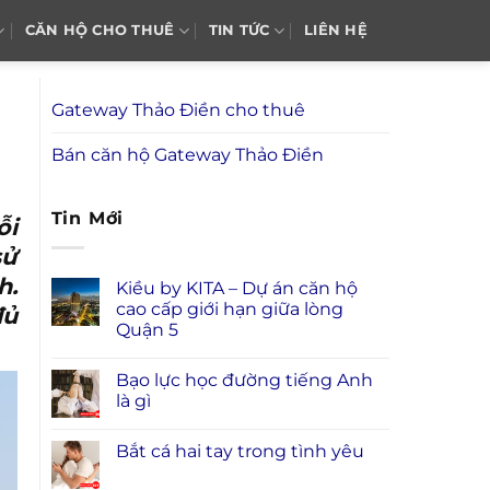
CĂN HỘ CHO THUÊ
TIN TỨC
LIÊN HỆ
Gateway Thảo Điền cho thuê
Bán căn hộ Gateway Thảo Điền
Tin Mới
ỗi
sử
h.
Kiều by KITA – Dự án căn hộ
cao cấp giới hạn giữa lòng
đủ
Quận 5
Bạo lực học đường tiếng Anh
là gì
Bắt cá hai tay trong tình yêu