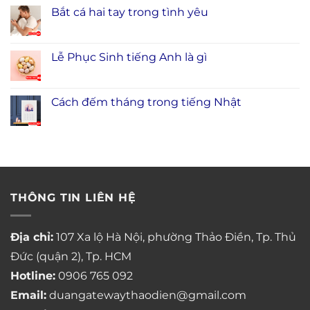
Bắt cá hai tay trong tình yêu
Lễ Phục Sinh tiếng Anh là gì
Cách đếm tháng trong tiếng Nhật
THÔNG TIN LIÊN HỆ
Địa chỉ:
107 Xa lộ Hà Nội, phường Thảo Điền, Tp. Thủ
Đức (quận 2), Tp. HCM
Hotline:
0906 765 092
Email:
duangatewaythaodien@gmail.com