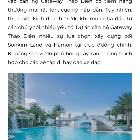
vào căn hộ Gateway Thảo Điền có tiềm năng
thương mại rất lớn, cực kỳ hấp dẫn. Tuy nhiên,
theo giới kinh doanh trước khi mua nhà đầu tư
cần chú ý tới nhiều yếu tố. Dự án căn hộ Gateway
Thảo Điền nhiều sự lựa chọn, xây dựng bởi
Sonkim Land và Hamon tại trục đường chính.
Khoảng sân vườn phủ bóng cây xanh cũng thích
hợp cho các bé tập đi hay dạo xe đạp.