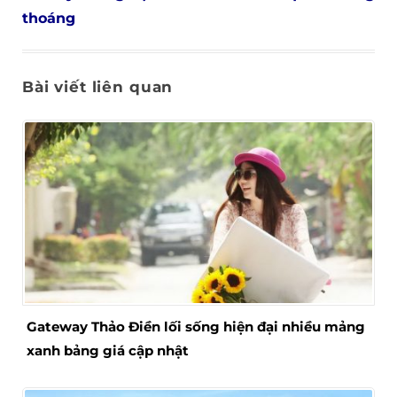
thoáng
Bài viết liên quan
Gateway Thảo Điền lối sống hiện đại nhiều mảng
xanh bảng giá cập nhật