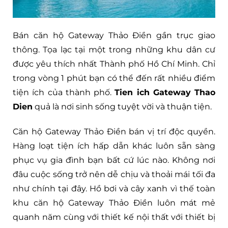
Bán căn hộ Gateway Thảo Điền gần trục giao
thông. Tọa lạc tại một trong những khu dân cư
được yêu thích nhất Thành phố Hồ Chí Minh. Chỉ
trong vòng 1 phút bạn có thể đến rất nhiều điểm
tiện ích của thành phố.
Tien ich Gateway Thao
Dien
quả là nơi sinh sống tuyệt vời và thuận tiện.
Căn hộ Gateway Thảo Điền bán vị trí độc quyền.
Hàng loạt tiện ích hấp dẫn khác luôn sẵn sàng
phục vụ gia đình bạn bất cứ lúc nào. Không nơi
đâu cuộc sống trở nên dễ chịu và thoải mái tối đa
như chính tại đây. Hồ bơi và cây xanh vì thế toàn
khu căn hộ Gateway Thảo Điền luôn mát mẻ
quanh năm cùng với thiết kế nội thất với thiết bị