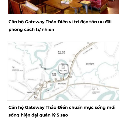
Căn hộ Gateway Thảo Điền vị trí độc tôn ưu đãi
phong cách tự nhiên
Căn hộ Gateway Thảo Điền chuẩn mực sống mới
sống hiện đại quản lý 5 sao