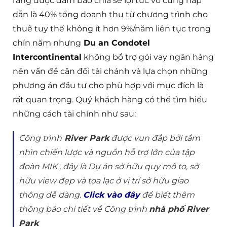
rằng được đảm bảo chia sẻ lợi tức vô cùng hấp
dẫn là 40% tổng doanh thu từ chương trình cho
thuê tuy thế không ít hơn 9%/năm liên tục trong
chín năm nhưng
Du an Condotel
Intercontinental
không bổ trợ gói vay ngân hàng
nên vấn đề cân đối tài chánh và lựa chọn những
phương án đầu tư cho phù hợp với mục đích là
rất quan trọng. Quý khách hàng có thể tìm hiểu
những cách tài chính như sau:
Công trình
River Park
được vun đắp bởi tầm
nhìn chiến lược và nguồn hỗ trợ lớn của tập
đoàn MIK , đây là Dự án sở hữu quy mô to, sở
hữu view đẹp và tọa lạc ở vị trí sở hữu giao
thông dễ dàng.
Click vào đây
để biết thêm
thông báo chi tiết về Công trình
nhà phố River
Park