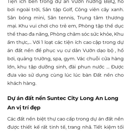
Tiện ích bên trong dự án Vườn nướng BBQ, hồ
bơi ngoài trời, Sân tập Golf, Công viên cây xanh.
Sân bóng mini, Sân tennis, Trung tâm thương
mại. Khu vui chơi cho trẻ em, Phòng tập thể dục
thể thao đa năng, Phòng chăm sóc sức khỏe, Khu
ẩm thực,… Với 1 loạt các tiện ích cao cập trong dự
án đất nền để phục vụ cư dân Vườn dạo bộ , hồ
bơi, quảng trường, spa, gym. Vác chuỗi cửa hàng
lớn, khu tập dưỡng sinh, đài phun nước … Được
đưa vào sử dụng cùng lúc lúc bàn Đất nền cho
khách hàng.
Dự án đất nền Suntec City Long An Long
An vị trí đẹp
Các đất nền biệt thự cao cấp trong dự án đất nền
được thiết kế rất tinh tế, trang nhã. Tiết kiệm tối