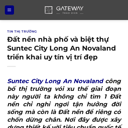
Bỏ
qua
nội
dung
TIN THỊ TRƯỜNG
Đất nền nhà phố và biệt thự
Suntec City Long An Novaland
triển khai uy tín vị trí đẹp
Suntec City Long An Novaland
công
bố thị trường vói xu thế giai đoạn
này người ta không chỉ tìm 1 Đất
nền chỉ nghỉ ngơi tận hưởng đời
sống mà còn là Đất nền để riêng có
chốn dừng chân. Nơi đây được xây
dựng thiết kế vời tiêu chuẩn quốc tế