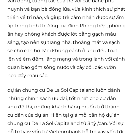
vận động, tương tác của trẻ với các bậnc phụ
huynh và bạn bè đồng lứa, vừa kính thích sự phát
triển về trí não, và giúp trẻ cảm nhận được sự ấm
áp trong tình thương gia đình Phòng bếp, phòng
ăn hay phòng khách được lót bằng gạch màu
sáng, tạo nên sự trang nhã, thoáng mát và sạch
sẽ cho căn hộ. Mọi khung cảnh ở khu đều toát
lên vẻ êm đềm, lãng mạng và trong lành với cảnh
quan bao gồm sông nước và cây cối, các vườn
hoa đầy màu sắc.
dự án chung cư De La Sol Capitaland luôn dành
những chính sách ưu đãi, tốt nhất cho cư dân
khu đô thị, những khách hàng muốn trở thành
cư dân của dự án. Hiện tại giá mỗi căn hộ dự án
chung cư De La Sol Capitaland từ 3 tỷ /căn. Với sự
hỗ trợ vay vốn từ Vietcombank hỗ trợ vay vốn tới