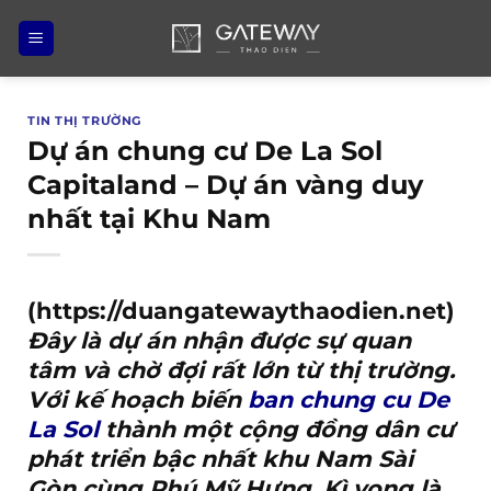
Bỏ
qua
nội
dung
TIN THỊ TRƯỜNG
Dự án chung cư De La Sol
Capitaland – Dự án vàng duy
nhất tại Khu Nam
(https://duangatewaythaodien.net)
Đây là dự án nhận được sự quan
tâm và chờ đợi rất lớn từ thị trường.
Với kế hoạch biến
ban chung cu De
La Sol
thành một cộng đồng dân cư
phát triển bậc nhất khu Nam Sài
Gòn cùng Phú Mỹ Hưng. Kì vọng là