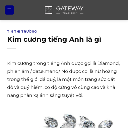
Bỏ
qua
nội
dung
TIN THỊ TRƯỜNG
Kim cương tiếng Anh là gì
Kim cương trong tiếng Anh được gọi là Diamond,
phiên âm /ˈdaɪ.ə.mənd/. Nó được coi là nữ hoàng
trong thế giới đá quý, là một món trang sức đắt
đỏ và quý hiếm, có độ cứng vô cùng cao và khả
năng phản xạ ánh sáng tuyệt vời.