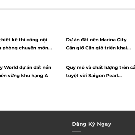
thiết kế thi công nội
Dự án đất nền Marina City
ăn phòng chuyên môn
Cần giờ Cần giờ triển khai
chất lượng sảnh sang trọng
 World dự án đất nền
Quy mô và chất lượng trên c
bền vững khu hạng A
tuyệt vời Saigon Pearl
apartment for rent
Đăng Ký Ngay