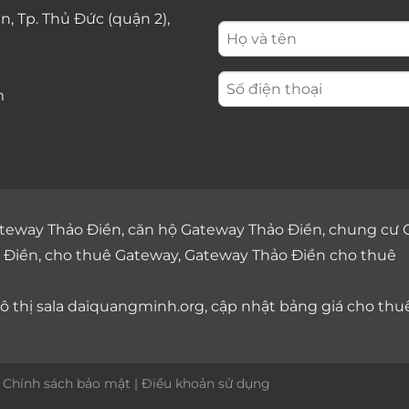
n, Tp. Thủ Đức (quận 2),
m
teway Thảo Điền
,
căn hộ Gateway Thảo Điền
,
chung cư 
 Điền
,
cho thuê Gateway
,
Gateway Thảo Điền cho thuê
 thị sala
daiquangminh.org, cập nhật bảng giá
cho thu
|
Chính sách bảo mật
|
Điều khoản sử dụng