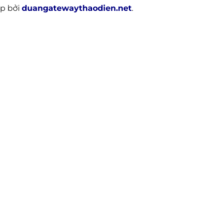
ợp bởi
duangatewaythaodien.net
.