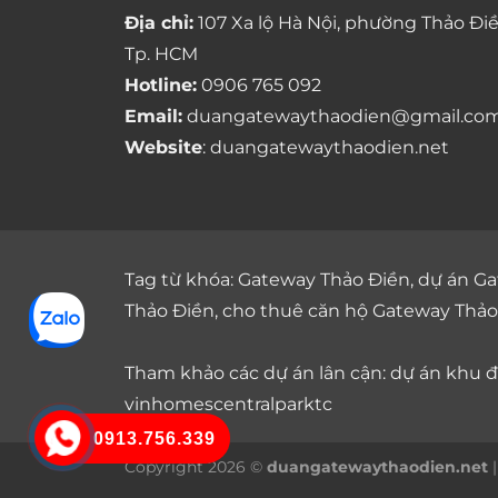
Địa chỉ:
107 Xa lộ Hà Nội, phường Thảo Điề
Tp. HCM
Hotline:
0906 765 092
Email:
duangatewaythaodien@gmail.co
Website
: duangatewaythaodien.net
Tag từ khóa:
Gateway Thảo Điền
,
dự án Ga
Thảo Điền
,
cho thuê căn hộ Gateway Thảo
Tham khảo các dự án lân cận: dự án
khu đô
vinhomescentralparktc
0913.756.339
Copyright 2026 ©
duangatewaythaodien.net