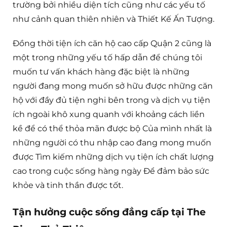
trường bởi nhiều diện tích cũng như các yếu tố
như cảnh quan thiên nhiên và Thiết Kế Ấn Tượng.
Đồng thời tiện ích căn hộ cao cấp Quận 2 cũng là
một trong những yếu tố hấp dẫn để chúng tôi
muốn tư vấn khách hàng đặc biệt là những
người đang mong muốn sở hữu được những căn
hộ với đầy đủ tiện nghi bên trong và dịch vụ tiện
ích ngoài khô xung quanh với khoảng cách liền
kề để có thể thỏa mãn được bộ Của mình nhất là
những người có thu nhập cao đang mong muốn
được Tìm kiếm những dịch vụ tiện ích chất lượng
cao trong cuộc sống hàng ngày Để đảm bảo sức
khỏe và tinh thần được tốt.
Tận hưởng cuộc sống đẳng cấp tại The