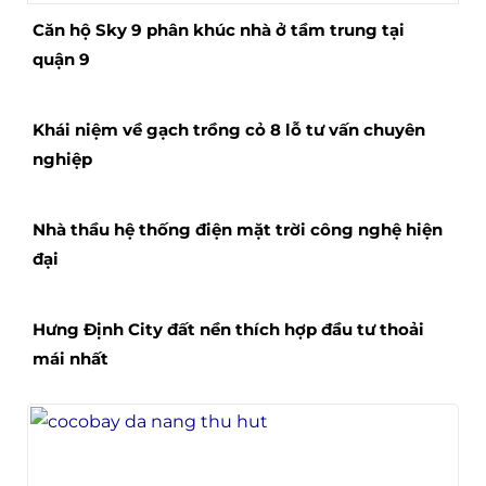
Căn hộ Sky 9 phân khúc nhà ở tầm trung tại
quận 9
Khái niệm về gạch trồng cỏ 8 lỗ tư vấn chuyên
nghiệp
Nhà thầu hệ thống điện mặt trời công nghệ hiện
đại
Hưng Định City đất nền thích hợp đầu tư thoải
mái nhất