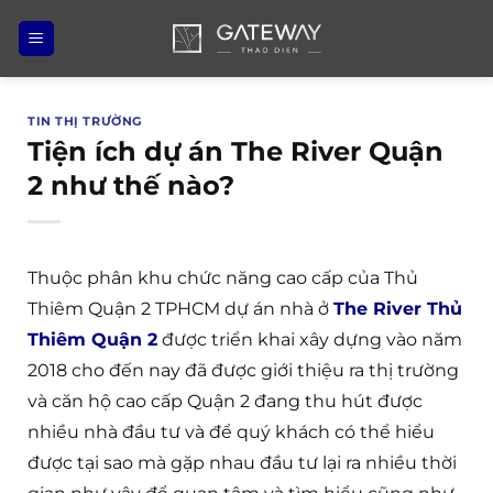
Bỏ
qua
nội
dung
TIN THỊ TRƯỜNG
Tiện ích dự án The River Quận
2 như thế nào?
Thuộc phân khu chức năng cao cấp của Thủ
Thiêm Quận 2 TPHCM dự án nhà ở
The River Thủ
Thiêm Quận 2
được triển khai xây dựng vào năm
2018 cho đến nay đã được giới thiệu ra thị trường
và căn hộ cao cấp Quận 2 đang thu hút được
nhiều nhà đầu tư và để quý khách có thể hiểu
được tại sao mà gặp nhau đầu tư lại ra nhiều thời