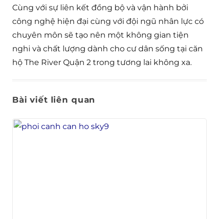
Cùng với sự liên kết đồng bộ và vận hành bởi
công nghệ hiện đại cùng với đội ngũ nhân lực có
chuyên môn sẽ tạo nên một không gian tiện
nghi và chất lượng dành cho cư dân sống tại căn
hộ The River Quận 2 trong tương lai không xa.
Bài viết liên quan