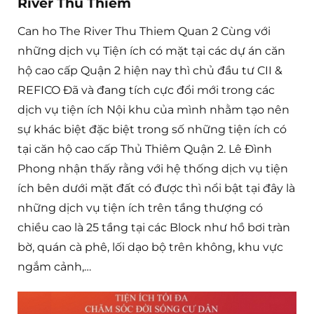
River Thủ Thiêm
Can ho The River Thu Thiem Quan 2 Cùng với
những dịch vụ Tiện ích có mặt tại các dự án căn
hộ cao cấp Quận 2 hiện nay thì chủ đầu tư CII &
REFICO Đã và đang tích cực đổi mới trong các
dịch vụ tiện ích Nội khu của mình nhằm tạo nên
sự khác biệt đặc biệt trong số những tiện ích có
tại căn hộ cao cấp Thủ Thiêm Quận 2. Lê Đình
Phong nhận thấy rằng với hệ thống dịch vụ tiện
ích bên dưới mặt đất có được thì nổi bật tại đây là
những dịch vụ tiện ích trên tầng thượng có
chiều cao là 25 tầng tại các Block như hồ bơi tràn
bờ, quán cà phê, lối dạo bộ trên không, khu vực
ngắm cảnh,…