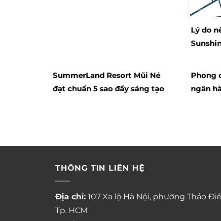
Lý do n
Sunshin
SummerLand Resort Mũi Né
Phong c
đạt chuẩn 5 sao đầy sáng tạo
ngân hà
THÔNG TIN LIÊN HỆ
Địa chỉ:
107 Xa lộ Hà Nội, phường Thảo Điề
Tp. HCM