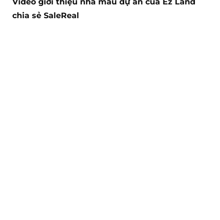
Video giới thiệu nhà mẫu dự án của Ez Land
chia sẻ SaleReal