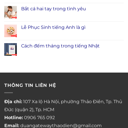
Bắt cá hai tay trong tình yêu
Lễ Phục Sinh tiếng Anh là gì
Cách đếm tháng trong tiếng Nhật
THÔNG TIN LIÊN HỆ
Địa chỉ:
107 Xa lộ Hà Nội, phường Thảo Điền, Tp. Thủ
Đức (quận 2), Tp. HCM
Hotline:
0906 765 092
Email:
duangatewaythaodien@gmail.com