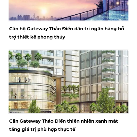
Căn hộ Gateway Thảo Điền dân trí ngân hàng hỗ
trợ thiết kế phong thủy
Căn Gateway Thảo Điền thiên nhiên xanh mát
tăng giá trị phù hợp thực tế