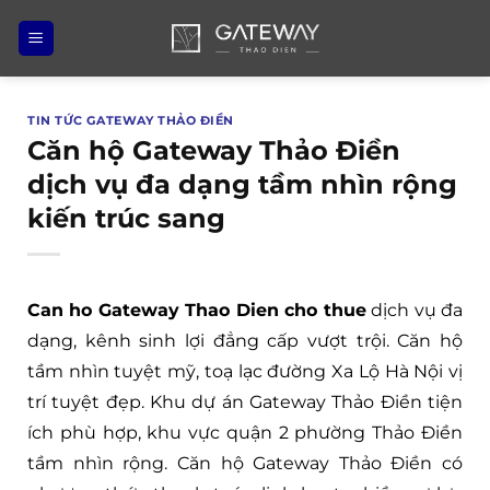
Bỏ
qua
nội
dung
TIN TỨC GATEWAY THẢO ĐIỀN
Căn hộ Gateway Thảo Điền
dịch vụ đa dạng tầm nhìn rộng
kiến trúc sang
Can ho Gateway Thao Dien cho thue
dịch vụ đa
dạng, kênh sinh lợi đẳng cấp vượt trội. Căn hộ
tầm nhìn tuyệt mỹ, toạ lạc đường Xa Lộ Hà Nội vị
trí tuyệt đẹp. Khu dự án Gateway Thảo Điền tiện
ích phù hợp, khu vực quận 2 phường Thảo Điền
tầm nhìn rộng. Căn hộ Gateway Thảo Điền có