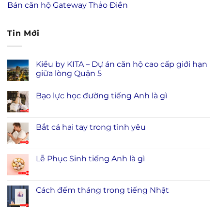
Bán căn hộ Gateway Thảo Điền
Tin Mới
Kiều by KITA – Dự án căn hộ cao cấp giới hạn
giữa lòng Quận 5
Bạo lực học đường tiếng Anh là gì
Bắt cá hai tay trong tình yêu
Lễ Phục Sinh tiếng Anh là gì
Cách đếm tháng trong tiếng Nhật