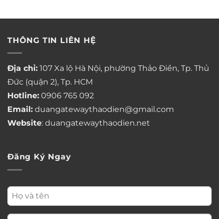
THÔNG TIN LIÊN HỆ
Địa chỉ:
107 Xa lộ Hà Nội, phường Thảo Điền, Tp. Thủ
Đức (quận 2), Tp. HCM
Hotline:
0906 765 092
Email:
duangatewaythaodien@gmail.com
Website
: duangatewaythaodien.net
Đăng Ký Ngay