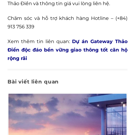
Thảo Điền và thông tin giá vui lòng liên hệ.
Chăm sóc và hỗ trợ khách hàng Hotline – (+84)
913 756 339
Xem thêm tin liên quan:
Dự án Gateway Thảo
Điền độc đáo bền vững giao thông tốt căn hộ
rộng rãi
Bài viết liên quan