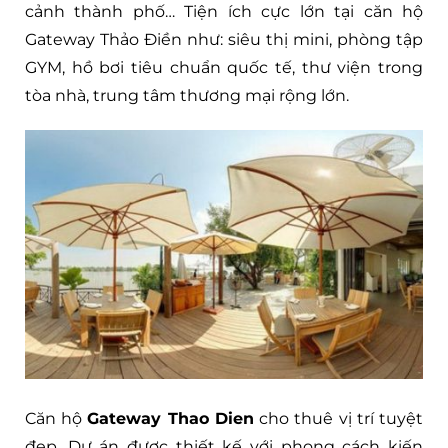
cảnh thành phố… Tiện ích cực lớn tại căn hộ
Gateway Thảo Điền như: siêu thị mini, phòng tập
GYM, hồ bơi tiêu chuẩn quốc tế, thư viện trong
tòa nhà, trung tâm thương mại rộng lớn.
Căn hộ
Gateway Thao Dien
cho thuê vị trí tuyệt
đẹp. Dự án được thiết kế với phong cách kiến