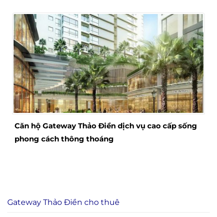
Căn hộ Gateway Thảo Điền dịch vụ cao cấp sống
phong cách thông thoáng
Gateway Thảo Điền cho thuê