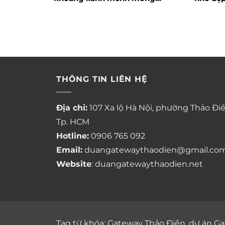
giữa thiên nhiên
THÔNG TIN LIÊN HỆ
Địa chỉ:
107 Xa lộ Hà Nội, phường Thảo Điề
Tp. HCM
Hotline:
0906 765 092
Email:
duangatewaythaodien@gmail.co
Website
: duangatewaythaodien.net
Tag từ khóa:
Gateway Thảo Điền
,
dự án Ga