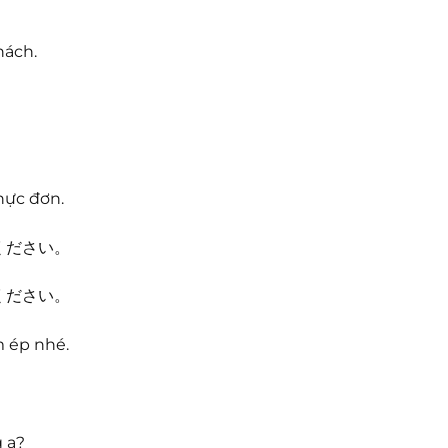
hách.
。
hực đơn.
ください。
ください。
m ép nhé.
 ạ?