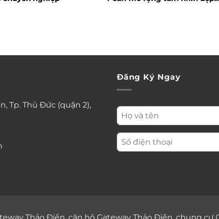
sang trọng
Đăng Ký Ngay
n, Tp. Thủ Đức (quận 2),
m
teway Thảo Điền
,
căn hộ Gateway Thảo Điền
,
chung cư 