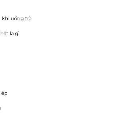
hi uống trà
ật là gì
 ép
g