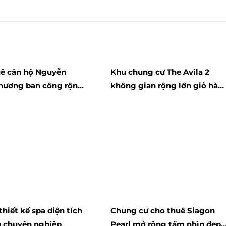
ê căn hộ Nguyễn
Khu chung cư The Avila 2
hương ban công rộng
không gian rộng lớn giỏ hàn
nhiều diện tích
mới
thiết kế spa diện tích
Chung cư cho thuê Siagon
 chuyên nghiệp
Pearl mở rộng tầm nhìn đẹp