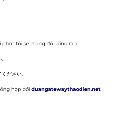
 phút tôi sẽ mang đồ uống ra ạ.
い。
てください。
 tổng hợp bởi
duangatewaythaodien.net
.