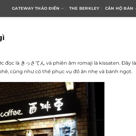
GATEWAY THẢO ĐIỀN
THE BERKLEY
CĂN HỘ BÁN
gì
c đọc là きっさてん và phiên âm romaji là kissaten. Đây là
phê, cũng như có thể phục vụ đồ ăn nhẹ và bánh ngọt.