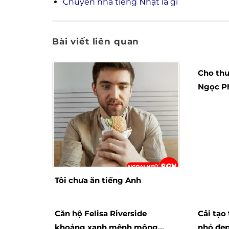
Chuyển nhà tiếng Nhật là gì
Bài viết liên quan
Cho thu
Ngọc P
thoáng 
Tôi chưa ăn tiếng Anh
Căn hộ Felisa Riverside
Cải tạo 
khoảng xanh mênh mông
nhỏ đẹp