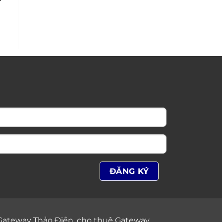
Gateway Thảo Điền
,
cho thuê Gateway